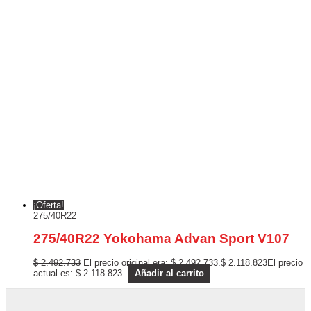
¡Oferta!
275/40R22
275/40R22 Yokohama Advan Sport V107
$
2.492.733
El precio original era: $ 2.492.733.
$
2.118.823
El precio
actual es: $ 2.118.823.
Añadir al carrito