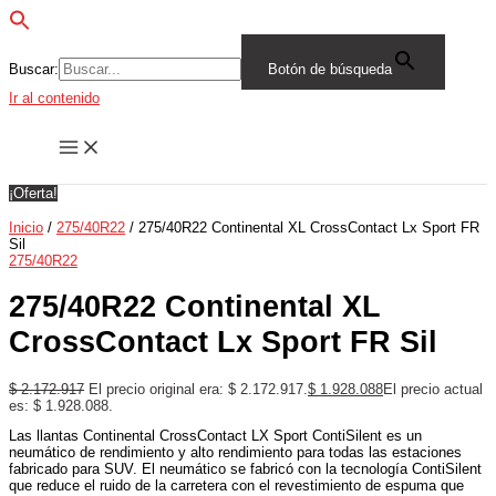
Buscar:
Botón de búsqueda
Ir al contenido
¡Oferta!
Inicio
/
275/40R22
/ 275/40R22 Continental XL CrossContact Lx Sport FR
Sil
275/40R22
275/40R22 Continental XL
CrossContact Lx Sport FR Sil
$
2.172.917
El precio original era: $ 2.172.917.
$
1.928.088
El precio actual
es: $ 1.928.088.
Las llantas Continental CrossContact LX Sport ContiSilent es un
neumático de rendimiento y alto rendimiento para todas las estaciones
fabricado para SUV. El neumático se fabricó con la tecnología ContiSilent
que reduce el ruido de la carretera con el revestimiento de espuma que