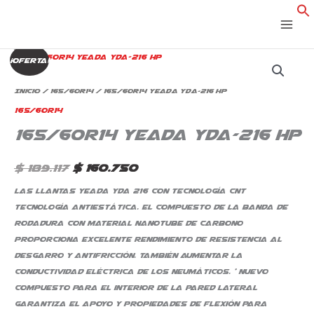
Ir
al
contenido
165/60R14
El
El
¡Oferta!
Yeada
precio
precio
Yda-
Inicio
/
165/60R14
/ 165/60R14 Yeada Yda-216 HP
216
original
actual
165/60R14
HP
165/60R14 Yeada Yda-216 HP
era:
es:
cantidad
$ 189.117.
$ 160.750.
$
189.117
$
160.750
Las llantas Yeada YDA 216 con Tecnología CNT
tecnología antiestática. El compuesto de la banda de
rodadura con material NANOTUBE de carbono
proporciona Excelente rendimiento de resistencia al
desgarro y antifricción. También aumentar la
conductividad eléctrica de los neumáticos. * Nuevo
compuesto para el interior de la pared lateral
garantiza el apoyo y propiedades de flexión para