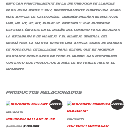
enfocan principalmente en la distribución de llantas
para pasajeros y SUV, definitivamente cubren una gama
más amplia de categorías. También diseñan neumáticos
UHP, HP, HT, AT, MT, Run-Flat, Drifting y Van. Pusieron
especial énfasis en el diseño del hombro para mejorar
la estabilidad de manejo y el manejo general del
neumático. La marca ofrece una amplia gama de bandas
de rodadura detalladas para elegir, que se hicieron
bastante populares en todo el mundo. Han distribuido
con éxito sus productos a más de 80 países hasta el
momento.
Productos relacionados
El
El
El
El
¡Oferta!
¡Oferta!
precio
precio
precio
precio
original
actual
original
actual
165/60R14
era:
es:
era:
es:
$ 153.489.
$ 130.465.
$ 162.786.
$ 134.978.
165/60R14 Gallant GL-72
165/60R14
165/60R14 Compasar
$
153.489
$
130.465