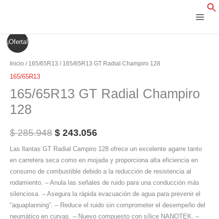
Ir
al
contenido
165/65R13
El
El
¡Oferta!
GT
precio
precio
Radial
Inicio
/
165/65R13
/ 165/65R13 GT Radial Champiro 128
Champiro
original
actual
165/65R13
128
165/65R13 GT Radial Champiro
era:
es:
cantidad
128
$ 285.948.
$ 243.056.
$
285.948
$
243.056
Las llantas GT Radial Campiro 128 ofrece un excelente agarre tanto
en carretera seca como en mojada y proporciona alta eficiencia en
consumo de combustible debido a la reducción de resistencia al
rodamiento. – Anula las señales de ruido para una conducción más
silenciosa. – Asegura la rápida evacuación de agua para prevenir el
“aquaplanning”. – Reduce el ruido sin comprometer el desempeño del
neumático en curvas. – Nuevo compuesto con sílice NANOTEK. –