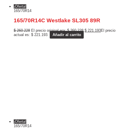
¡Oferta!
165/70R14
165/70R14C Westlake SL305 89R
$
260.228
El precio original era: $ 260.228.
$
221.193
El precio
actual es: $ 221.193.
Añadir al carrito
¡Oferta!
165/70R14