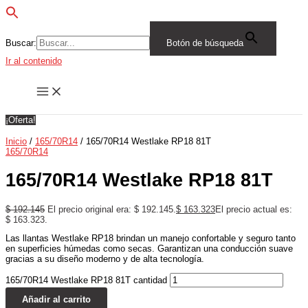
Buscar:
Botón de búsqueda
Ir al contenido
¡Oferta!
Inicio
/
165/70R14
/ 165/70R14 Westlake RP18 81T
165/70R14
165/70R14 Westlake RP18 81T
$
192.145
El precio original era: $ 192.145.
$
163.323
El precio actual es:
$ 163.323.
Las llantas Westlake RP18 brindan un manejo confortable y seguro tanto
en superficies húmedas como secas. Garantizan una conducción suave
gracias a su diseño moderno y de alta tecnología.
165/70R14 Westlake RP18 81T cantidad
Añadir al carrito