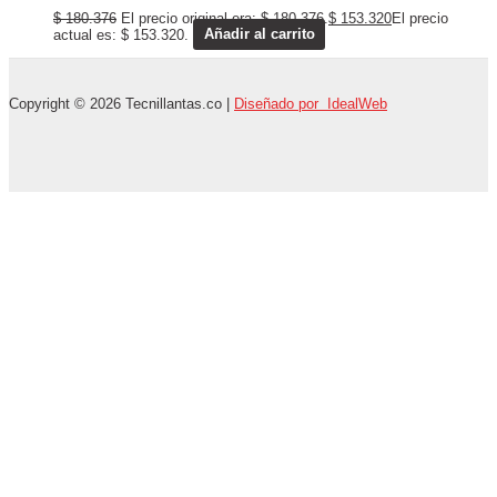
$
180.376
El precio original era: $ 180.376.
$
153.320
El precio
actual es: $ 153.320.
Añadir al carrito
Copyright © 2026 Tecnillantas.co |
Diseñado por IdealWeb