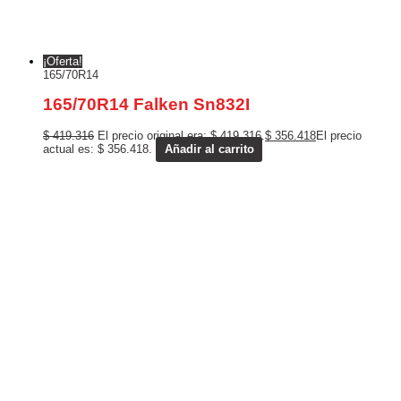
¡Oferta!
165/70R14
165/70R14 Falken Sn832I
$
419.316
El precio original era: $ 419.316.
$
356.418
El precio
actual es: $ 356.418.
Añadir al carrito