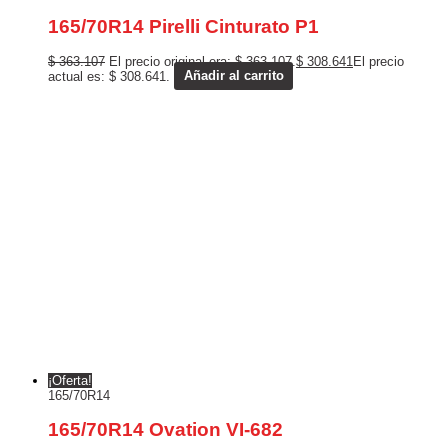
165/70R14 Pirelli Cinturato P1
$
363.107
El precio original era: $ 363.107.
$
308.641
El precio
actual es: $ 308.641.
Añadir al carrito
¡Oferta!
165/70R14
165/70R14 Ovation VI-682