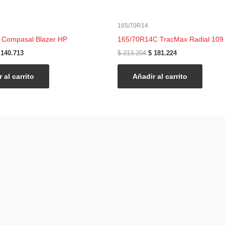
165/70R14
 Compasal Blazer HP
165/70R14C TracMax Radial 109
140.713
$
213.204
$
181.224
 al carrito
Añadir al carrito