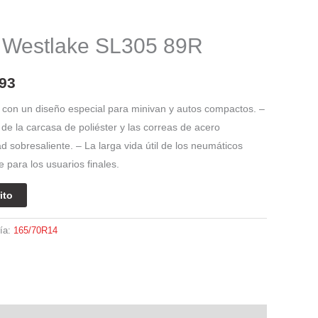
El
precio
Westlake SL305 89R
l
actual
es:
93
28.
$ 221.193.
 con un diseño especial para minivan y autos compactos. –
e la carcasa de poliéster y las correas de acero
d sobresaliente. – La larga vida útil de los neumáticos
 para los usuarios finales.
ito
ía:
165/70R14