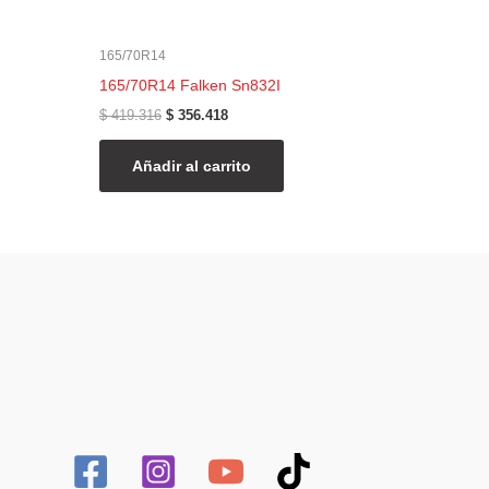
165/70R14
165/70R14 Falken Sn832I
$
419.316
$
356.418
Añadir al carrito