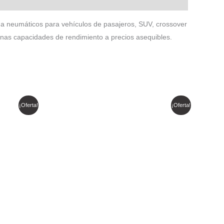
a neumáticos para vehículos de pasajeros, SUV, crossover
enas capacidades de rendimiento a precios asequibles.
El
El
¡Oferta!
¡Oferta!
precio
precio
original
actual
era:
es:
$ 419.316.
$ 356.418.