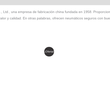
 Ltd., una empresa de fabricación china fundada en 1958. Proporcion
alor y calidad. En otras palabras, ofrecen neumáticos seguros con bu
l
El
El
El
¡Oferta!
recio
precio
precio
precio
riginal
actual
original
actual
ra:
es:
era:
es:
 169.691.
$ 140.713.
$ 213.204.
$ 181.224.