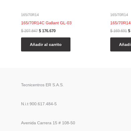
165/70R14
165/70R14
165/70R14C Gallant GL-03
165/70R14
$
207.847
$
176.670
$
169.691
$
Añadir al carrito
Añadir
Tecnicentros ER S.A.S.
N.i.t 900.617.484-5
Avenida Carrera 15 # 108-50