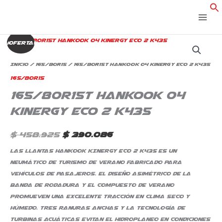
Ir
al
contenido
165/80R15T
El
El
¡Oferta!
Hankook
precio
precio
04
Inicio
/
165/80R15
/ 165/80R15T Hankook 04 Kinergy Eco 2 K435
Kinergy
original
actual
165/80R15
Eco
165/80R15T Hankook 04
era:
es:
2
K435
Kinergy Eco 2 K435
$ 458.925.
$ 390.086.
cantidad
$
458.925
$
390.086
Las llantas Hankook KINERGY ECO 2 K435 es un
neumático de turismo de verano fabricado para
vehículos de pasajeros. El diseño asimétrico de la
banda de rodadura y el compuesto de verano
promueven una excelente tracción en clima seco y
húmedo. Tres ranuras anchas y la tecnología de
turbinas acuáticas evitan el hidroplaneo en condiciones