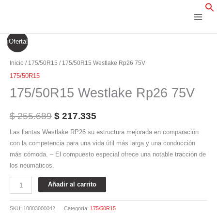
Ir
al
contenido
175/50R15
El
El
¡Oferta!
Westlake
precio
precio
Rp26
Inicio
/
175/50R15
/ 175/50R15 Westlake Rp26 75V
75V
original
actual
175/50R15
cantidad
175/50R15 Westlake Rp26 75V
era:
es:
$ 255.689.
$ 217.335.
$
255.689
$
217.335
Las llantas Westlake RP26 su estructura mejorada en comparación
con la competencia para una vida útil más larga y una conducción
más cómoda. – El compuesto especial ofrece una notable tracción de
los neumáticos.
Añadir al carrito
SKU:
10003000042
Categoría:
175/50R15