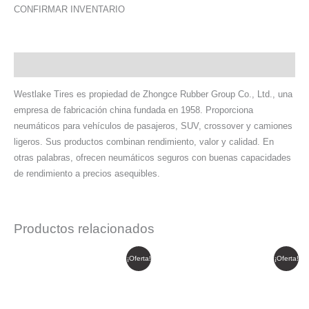
CONFIRMAR INVENTARIO
Descripción
Westlake Tires es propiedad de Zhongce Rubber Group Co., Ltd., una
empresa de fabricación china fundada en 1958. Proporciona
neumáticos para vehículos de pasajeros, SUV, crossover y camiones
ligeros. Sus productos combinan rendimiento, valor y calidad. En
otras palabras, ofrecen neumáticos seguros con buenas capacidades
de rendimiento a precios asequibles.
Productos relacionados
El
El
El
El
¡Oferta!
¡Oferta!
precio
precio
precio
precio
original
actual
original
actual
era:
es:
era:
es:
$ 190.617.
$ 162.024.
$ 327.686.
$ 278.533.