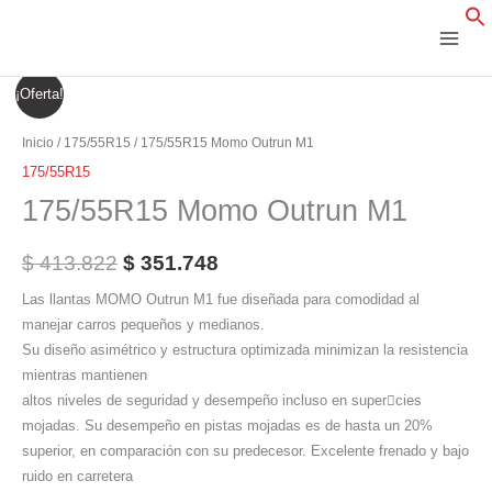
Ir
al
contenido
175/55R15
El
El
¡Oferta!
Momo
precio
precio
Outrun
Inicio
/
175/55R15
/ 175/55R15 Momo Outrun M1
M1
original
actual
175/55R15
cantidad
175/55R15 Momo Outrun M1
era:
es:
$ 413.822.
$ 351.748.
$
413.822
$
351.748
Las llantas MOMO Outrun M1 fue diseñada para comodidad al
manejar carros pequeños y medianos.
Su diseño asimétrico y estructura optimizada minimizan la resistencia
mientras mantienen
altos niveles de seguridad y desempeño incluso en supercies
mojadas. Su desempeño en pistas mojadas es de hasta un 20%
superior, en comparación con su predecesor. Excelente frenado y bajo
ruido en carretera