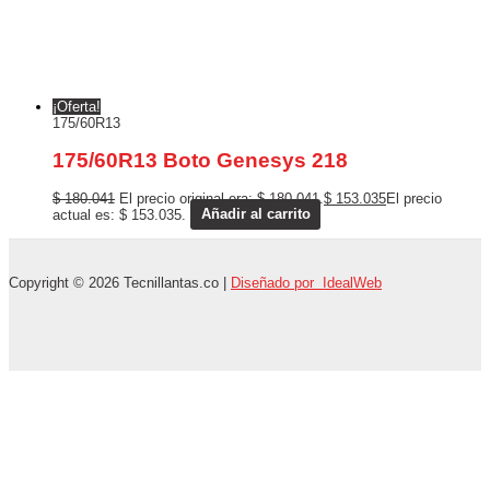
¡Oferta!
175/60R13
175/60R13 Boto Genesys 218
$
180.041
El precio original era: $ 180.041.
$
153.035
El precio
actual es: $ 153.035.
Añadir al carrito
Copyright © 2026 Tecnillantas.co |
Diseñado por IdealWeb