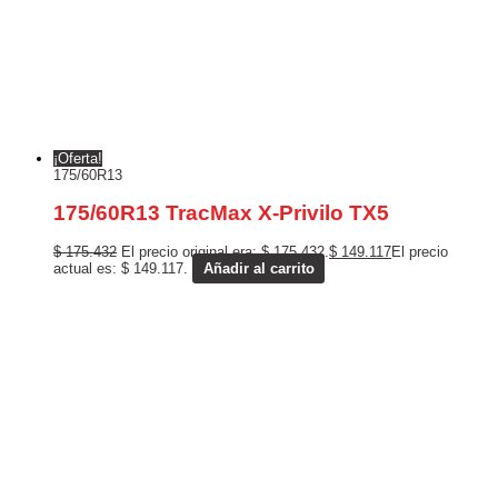
¡Oferta!
175/60R13
175/60R13 TracMax X-Privilo TX5
$
175.432
El precio original era: $ 175.432.
$
149.117
El precio
actual es: $ 149.117.
Añadir al carrito