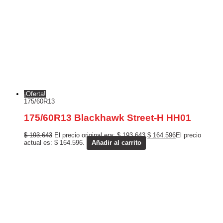
¡Oferta!
175/60R13
175/60R13 Blackhawk Street-H HH01
$
193.643
El precio original era: $ 193.643.
$
164.596
El precio
actual es: $ 164.596.
Añadir al carrito