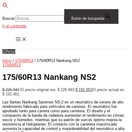
Buscar:
Botón de búsqueda
Ir al contenido
¡Oferta!
Inicio
/
175/60R13
/ 175/60R13 Nankang NS2
175/60R13
175/60R13 Nankang NS2
$
226.943
El precio original era: $ 226.943.
$
192.901
El precio actual es:
$ 192.901.
Las llantas Nankang Sportnex NS-2 es un neumático de verano de alto
rendimiento fabricado para vehículos de carreras. El neumático fue
aprobado tanto para carrera como para carretera. El diseño y el
compuesto de la banda de rodadura aumentan el rendimiento en climas
secos y húmedos, mientras que su patrón de surcos óptimo mejora la
resistencia al hidroplaneo. El contacto con la carretera maximizado
aumenta la capacidad de control y maniobrabilidad del neumático a alta