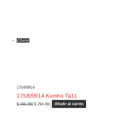
¡Oferta!
175/65R14
175/65R14 Kumho Ta11
$
345.990
$
294.091
Añadir al carrito