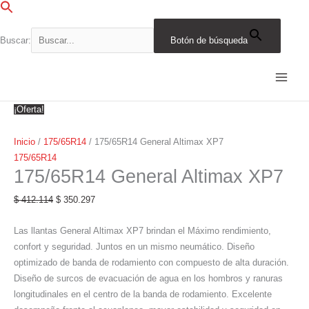
Ir
al
contenido
Buscar:
Botón de búsqueda
175/65R14
El
El
El
El
El
El
El
El
El
El
General
precio
precio
precio
precio
precio
precio
precio
precio
precio
precio
Altimax
original
original
original
original
original
actual
actual
actual
actual
actual
XP7
era:
era:
era:
era:
era:
es:
es:
es:
es:
es:
¡Oferta!
cantidad
$ 412.114.
$ 193.055.
$ 345.990.
$ 193.055.
$ 217.925.
$ 350.297.
$ 164.096.
$ 294.091.
$ 164.096.
$ 185.236.
Inicio
/
175/65R14
/ 175/65R14 General Altimax XP7
175/65R14
175/65R14 General Altimax XP7
$
412.114
$
350.297
Las llantas General Altimax XP7 brindan el Máximo rendimiento,
confort y seguridad. Juntos en un mismo neumático. Diseño
optimizado de banda de rodamiento con compuesto de alta duración.
Diseño de surcos de evacuación de agua en los hombros y ranuras
longitudinales en el centro de la banda de rodamiento. Excelente