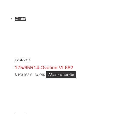
¡Oferta!
175/65R14
175/65R14 Ovation VI-682
$
193.055
$
164.096
Añadir al carrito