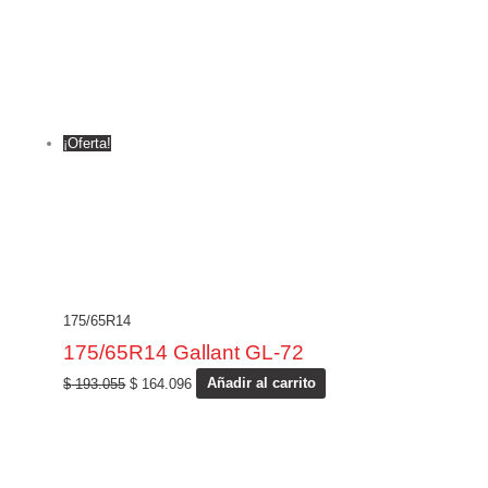
¡Oferta!
175/65R14
175/65R14 Gallant GL-72
$
193.055
$
164.096
Añadir al carrito