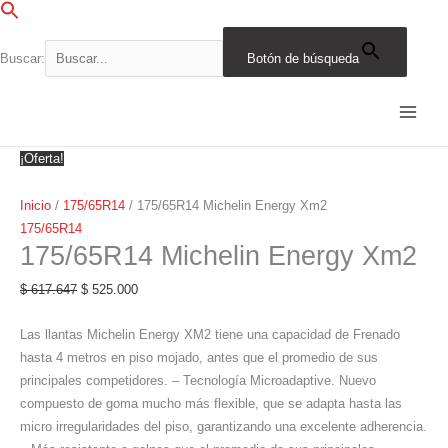
Ir
al
contenido
Buscar:
Botón de búsqueda
175/65R14
El
El
El
El
El
El
El
El
El
El
Michelin
precio
precio
precio
precio
precio
precio
precio
precio
precio
precio
Energy
original
original
original
original
original
actual
actual
actual
actual
actual
Xm2
era:
era:
era:
era:
era:
es:
es:
es:
es:
es:
¡Oferta!
cantidad
$ 617.647.
$ 447.439.
$ 313.181.
$ 193.055.
$ 207.451.
$ 525.000.
$ 380.323.
$ 266.204.
$ 164.096.
$ 176.333.
Inicio
/
175/65R14
/ 175/65R14 Michelin Energy Xm2
175/65R14
175/65R14 Michelin Energy Xm2
$
617.647
$
525.000
Las llantas Michelin Energy XM2 tiene una capacidad de Frenado
hasta 4 metros en piso mojado, antes que el promedio de sus
principales competidores. – Tecnología Microadaptive. Nuevo
compuesto de goma mucho más flexible, que se adapta hasta las
micro irregularidades del piso, garantizando una excelente adherencia.