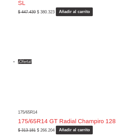
SL
$
447.439
$
380.323
Añadir al carrito
¡Oferta!
175/65R14
175/65R14 GT Radial Champiro 128
$
313.181
$
266.204
Añadir al carrito