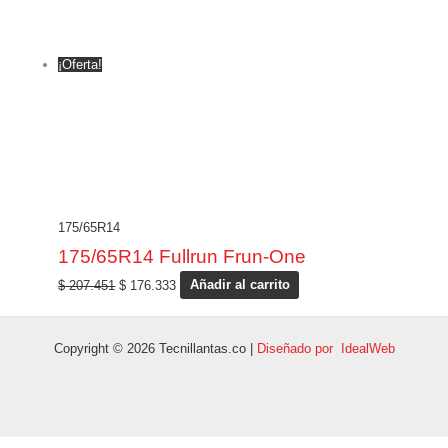
¡Oferta!
175/65R14
175/65R14 Fullrun Frun-One
$
207.451
$
176.333
Añadir al carrito
Copyright © 2026 Tecnillantas.co |
Diseñado por IdealWeb