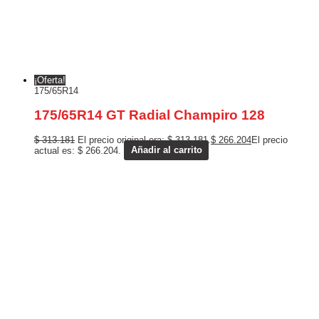
¡Oferta!
175/65R14
175/65R14 GT Radial Champiro 128
$
313.181
El precio original era: $ 313.181.
$
266.204
El precio
actual es: $ 266.204.
Añadir al carrito