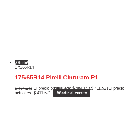
¡Oferta!
175/65R14
175/65R14 Pirelli Cinturato P1
$
484.143
El precio original era: $ 484.143.
$
411.521
El precio
actual es: $ 411.521.
Añadir al carrito