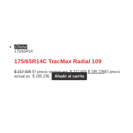
¡Oferta!
175/65R14
175/65R14C TracMax Radial 109
$
217.925
El precio original era: $ 217.925.
$
185.236
El precio
actual es: $ 185.236.
Añadir al carrito