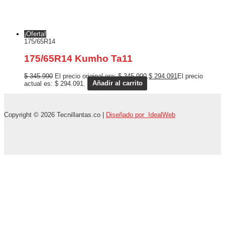
¡Oferta!
175/65R14
175/65R14 Kumho Ta11
$
345.990
El precio original era: $ 345.990.
$
294.091
El precio
actual es: $ 294.091.
Añadir al carrito
Copyright © 2026 Tecnillantas.co |
Diseñado por IdealWeb