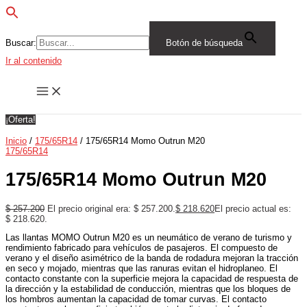
Buscar:
Botón de búsqueda
Ir al contenido
¡Oferta!
Inicio
/
175/65R14
/ 175/65R14 Momo Outrun M20
175/65R14
175/65R14 Momo Outrun M20
$
257.200
El precio original era: $ 257.200.
$
218.620
El precio actual es:
$ 218.620.
Las llantas MOMO Outrun M20 es un neumático de verano de turismo y
rendimiento fabricado para vehículos de pasajeros. El compuesto de
verano y el diseño asimétrico de la banda de rodadura mejoran la tracción
en seco y mojado, mientras que las ranuras evitan el hidroplaneo. El
contacto constante con la superficie mejora la capacidad de respuesta de
la dirección y la estabilidad de conducción, mientras que los bloques de
los hombros aumentan la capacidad de tomar curvas. El contacto