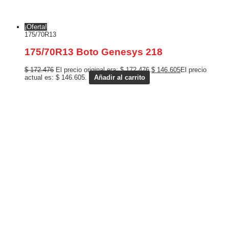
¡Oferta!
175/70R13
175/70R13 Boto Genesys 218
$
172.476
El precio original era: $ 172.476.
$
146.605
El precio
actual es: $ 146.605.
Añadir al carrito