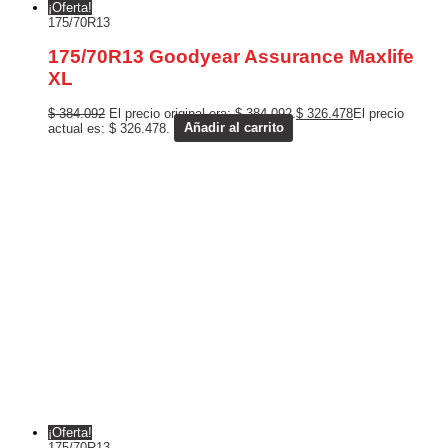
¡Oferta!
175/70R13
175/70R13 Goodyear Assurance Maxlife
XL
$
384.092
El precio original era: $ 384.092.
$
326.478
El precio
actual es: $ 326.478.
Añadir al carrito
¡Oferta!
175/70R13