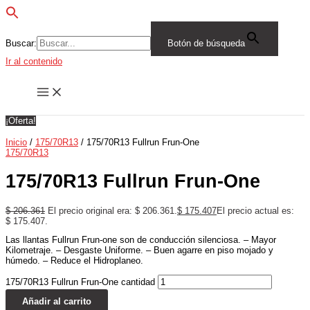
Buscar:
Botón de búsqueda
Ir al contenido
¡Oferta!
Inicio
/
175/70R13
/ 175/70R13 Fullrun Frun-One
175/70R13
175/70R13 Fullrun Frun-One
$
206.361
El precio original era: $ 206.361.
$
175.407
El precio actual es:
$ 175.407.
Las llantas Fullrun Frun-one son de conducción silenciosa. – Mayor
Kilometraje. – Desgaste Uniforme. – Buen agarre en piso mojado y
húmedo. – Reduce el Hidroplaneo.
175/70R13 Fullrun Frun-One cantidad
Añadir al carrito