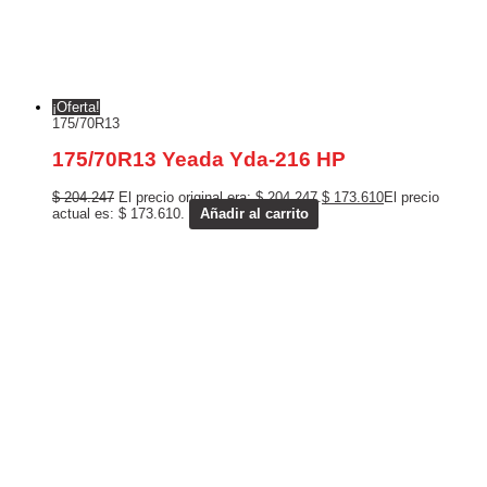
¡Oferta!
175/70R13
175/70R13 Yeada Yda-216 HP
$
204.247
El precio original era: $ 204.247.
$
173.610
El precio
actual es: $ 173.610.
Añadir al carrito