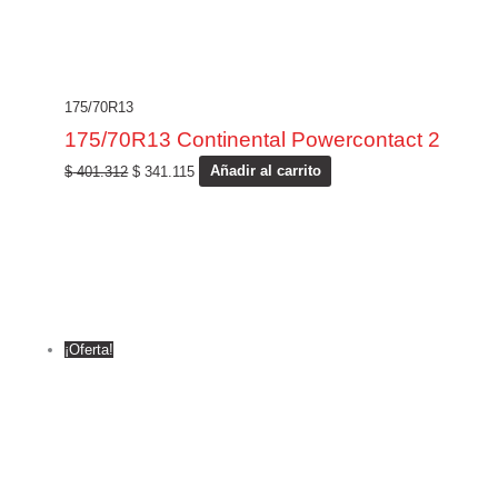
175/70R13
175/70R13 Continental Powercontact 2
$
401.312
$
341.115
Añadir al carrito
¡Oferta!