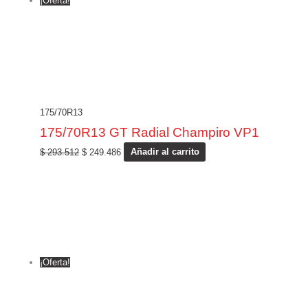
¡Oferta!
175/70R13
175/70R13 GT Radial Champiro VP1
$
293.512
$
249.486
Añadir al carrito
¡Oferta!