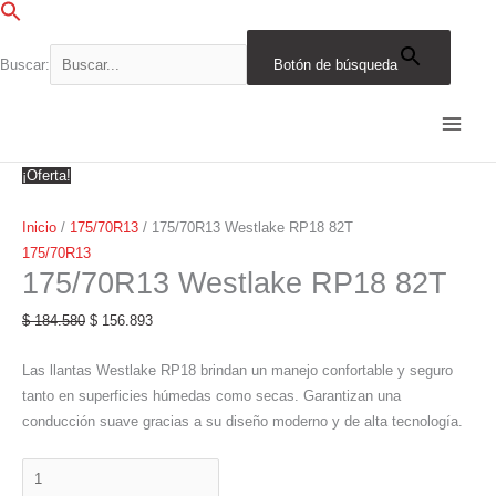
Ir
al
contenido
Buscar:
Botón de búsqueda
175/70R13
El
El
El
El
El
El
El
El
El
El
Westlake
precio
precio
precio
precio
precio
precio
precio
precio
precio
precio
RP18
original
original
original
original
original
actual
actual
actual
actual
actual
82T
era:
era:
era:
era:
era:
es:
es:
es:
es:
es:
¡Oferta!
cantidad
$ 184.580.
$ 293.512.
$ 401.312.
$ 209.551.
$ 199.710.
$ 156.893.
$ 341.115.
$ 249.486.
$ 136.263.
$ 169.753.
Inicio
/
175/70R13
/ 175/70R13 Westlake RP18 82T
175/70R13
175/70R13 Westlake RP18 82T
$
184.580
$
156.893
Las llantas Westlake RP18 brindan un manejo confortable y seguro
tanto en superficies húmedas como secas. Garantizan una
conducción suave gracias a su diseño moderno y de alta tecnología.