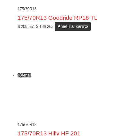
175/70R13
175/70R13 Goodride RP18 TL
$
209.551
$
136.263
Añadir al carrito
¡Oferta!
175/70R13
175/70R13 Hifly HF 201