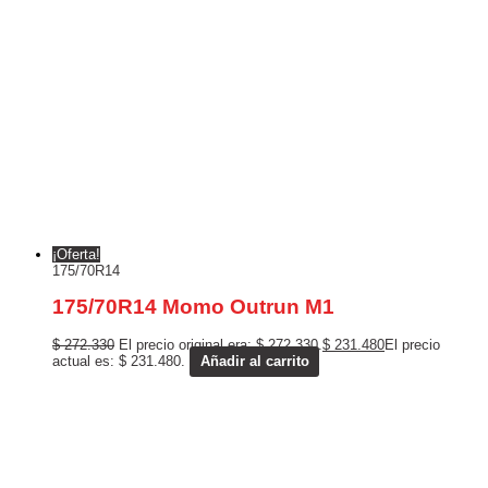
¡Oferta!
175/70R14
175/70R14 Momo Outrun M1
$
272.330
El precio original era: $ 272.330.
$
231.480
El precio
actual es: $ 231.480.
Añadir al carrito