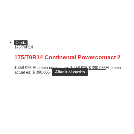
¡Oferta!
175/70R14
175/70R14 Continental Powercontact 2
$
458.925
El precio original era: $ 458.925.
$
390.086
El precio
actual es: $ 390.086.
Añadir al carrito