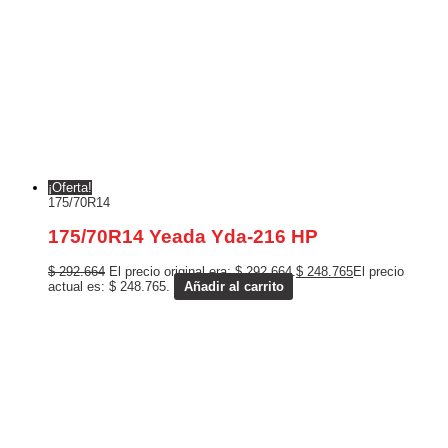
¡Oferta!
175/70R14
175/70R14 Yeada Yda-216 HP
$
292.664
El precio original era: $ 292.664.
$
248.765
El precio
actual es: $ 248.765.
Añadir al carrito