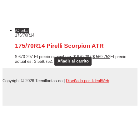
¡Oferta!
175/70R14
175/70R14 Pirelli Scorpion ATR
$
670.297
El precio original era: $ 670.297.
$
569.752
El precio
actual es: $ 569.752.
Añadir al carrito
Copyright © 2026 Tecnillantas.co |
Diseñado por IdealWeb