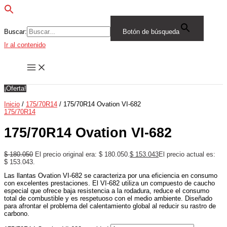
Buscar:
Botón de búsqueda
Ir al contenido
¡Oferta!
Inicio
/
175/70R14
/ 175/70R14 Ovation VI-682
175/70R14
175/70R14 Ovation VI-682
$
180.050
El precio original era: $ 180.050.
$
153.043
El precio actual es:
$ 153.043.
Las llantas Ovation VI-682 se caracteriza por una eficiencia en consumo
con excelentes prestaciones. El VI-682 utiliza un compuesto de caucho
especial que ofrece baja resistencia a la rodadura, reduce el consumo
total de combustible y es respetuoso con el medio ambiente. Diseñado
para afrontar el problema del calentamiento global al reducir su rastro de
carbono.