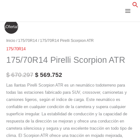
Ir
al
contenido
175/70R14
El
El
¡Oferta!
Pirelli
precio
precio
Scorpion
Inicio
/
175/70R14
/ 175/70R14 Pirelli Scorpion ATR
ATR
original
actual
175/70R14
cantidad
175/70R14 Pirelli Scorpion ATR
era:
es:
$ 670.297.
$ 569.752.
$
670.297
$
569.752
Las llantas Pirelli Scorpion ATR es un neumático todoterreno para
todas las estaciones fabricado para SUV, crossover, camionetas y
camiones ligeros, según el índice de carga. Este neumático es
confiable en cualquier condición de la carretera y supera cualquier
superficie irregular. La estabilidad de conducción y la capacidad de
respuesta de la dirección se mejoran y ofrece una conducción en
carretera silenciosa y segura y una excelente tracción en todo tipo de
clima. El Scorpion ATR ofrece una tracción en mojado mejorada,