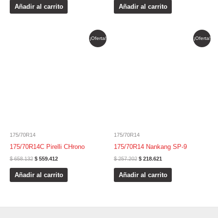
Añadir al carrito
Añadir al carrito
El
El
El
El
¡Oferta!
¡Oferta!
precio
precio
precio
precio
original
actual
original
actual
era:
es:
era:
es:
$ 658.132.
$ 559.412.
$ 257.202.
$ 218.621.
175/70R14
175/70R14
175/70R14C Pirelli CHrono
175/70R14 Nankang SP-9
$
658.132
$
559.412
$
257.202
$
218.621
Añadir al carrito
Añadir al carrito