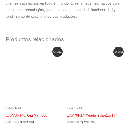
clientes satisfechos en todo el mundo. Diseñan sus neumáticos con
las últimas tecnologías, garantizando la seguridad, funcionalidad y
rendimiento de cada uno de sus productos.
Productos relacionados
El
El
El
El
¡Oferta!
¡Oferta!
precio
precio
precio
precio
original
actual
original
actual
era:
es:
era:
es:
$ 414.549.
$ 352.366.
$ 292.664.
$ 248.765.
175/70R14
175/70R14
175/70R14C Giti Van 600
175/70R14 Yeada Yda-216 HP
$
414.549
$
352.366
$
292.664
$
248.765