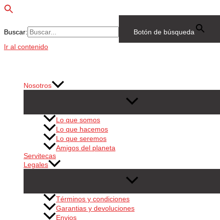
Buscar:
Botón de búsqueda
Ir al contenido
Nosotros
Lo que somos
Lo que hacemos
Lo que seremos
Amigos del planeta
Servitecas
Legales
Términos y condiciones
Garantias y devoluciones
Envios