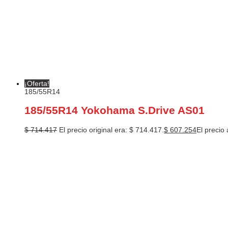
¡Oferta!
185/55R14
185/55R14 Yokohama S.Drive AS01
$
714.417
El precio original era: $ 714.417.
$
607.254
El precio 