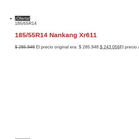
¡Oferta!
185/55R14
185/55R14 Nankang Xr611
$
285.948
El precio original era: $ 285.948.
$
243.056
El precio 