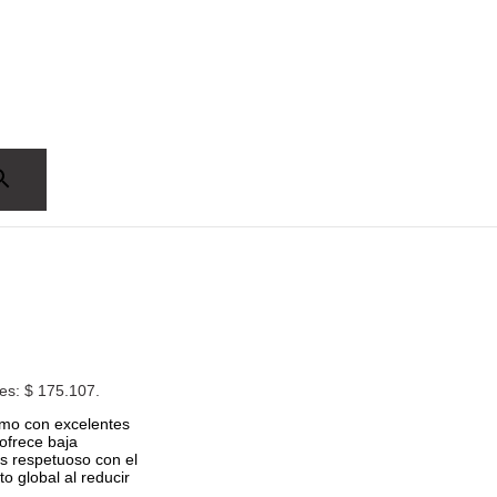
 es: $ 175.107.
sumo con excelentes
ofrece baja
es respetuoso con el
o global al reducir