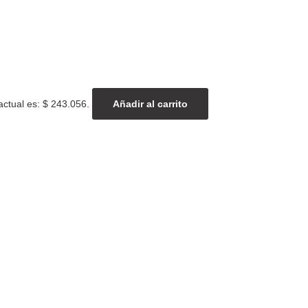
actual es: $ 243.056.
Añadir al carrito