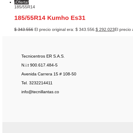
¡Oferta!
185/55R14
185/55R14 Kumho Es31
$
343.556
El precio original era: $ 343.556.
$
292.023
El precio 
Tecnicentros ER S.A.S.
N.i.t 900.617.484-5
Avenida Carrera 15 # 108-50
Tel. 3232214411
info@tecnillantas.co