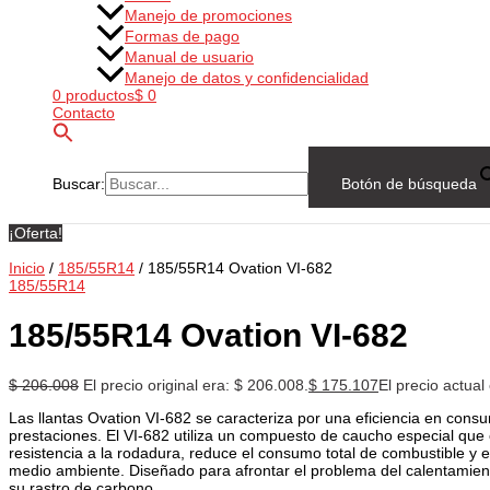
Manejo de promociones
Formas de pago
Manual de usuario
Manejo de datos y confidencialidad
0 productos
$ 0
Contacto
Buscar:
Botón de búsqueda
¡Oferta!
Inicio
/
185/55R14
/ 185/55R14 Ovation VI-682
185/55R14
185/55R14 Ovation VI-682
$
206.008
El precio original era: $ 206.008.
$
175.107
El precio actual
Las llantas Ovation VI-682 se caracteriza por una eficiencia en con
prestaciones. El VI-682 utiliza un compuesto de caucho especial que 
resistencia a la rodadura, reduce el consumo total de combustible y 
medio ambiente. Diseñado para afrontar el problema del calentamient
su rastro de carbono.