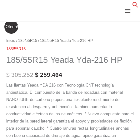
Ir
al
contenido
185/55R15
El
El
¡Oferta!
Yeada
precio
precio
Yda-
Inicio
/
185/55R15
/ 185/55R15 Yeada Yda-216 HP
216
original
actual
185/55R15
HP
185/55R15 Yeada Yda-216 HP
era:
es:
cantidad
$ 305.252.
$ 259.464.
$
305.252
$
259.464
Las llantas Yeada YDA 216 con Tecnología CNT tecnología
antiestática. El compuesto de la banda de rodadura con material
NANOTUBE de carbono proporciona Excelente rendimiento de
resistencia al desgarro y antifricción. También aumentar la
conductividad eléctrica de los neumáticos. * Nuevo compuesto para el
interior de la pared lateral garantiza el apoyo y propiedades de flexión
para soportar caucho. * Cuatro ranuras rectas longitudinales anchas
con buena capacidad de drenaje de agua rápido garantiza un