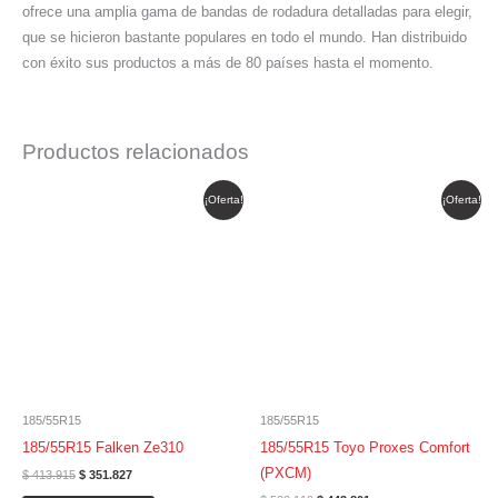
ofrece una amplia gama de bandas de rodadura detalladas para elegir,
que se hicieron bastante populares en todo el mundo. Han distribuido
con éxito sus productos a más de 80 países hasta el momento.
Productos relacionados
El
El
El
El
¡Oferta!
¡Oferta!
precio
precio
precio
precio
original
actual
original
actual
era:
es:
era:
es:
$ 413.915.
$ 351.827.
$ 522.119.
$ 443.801.
185/55R15
185/55R15
185/55R15 Falken Ze310
185/55R15 Toyo Proxes Comfort
(PXCM)
$
413.915
$
351.827