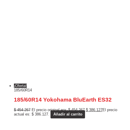
¡Oferta!
185/60R14
185/60R14 Yokohama BluEarth ES32
$
454.267
El precio original era: $ 454.267.
$
386.127
El precio
actual es: $ 386.127.
Añadir al carrito