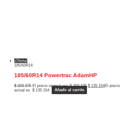
¡Oferta!
185/60R14
185/60R14 Powertrac AdamHP
$
203.375
El precio original era: $ 203.375.
$
135.154
El precio
actual es: $ 135.154.
Añadir al carrito