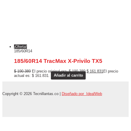
¡Oferta!
185/60R14
185/60R14 TracMax X-Privilo TX5
$
190.389
El precio original era: $ 190.389.
$
161.831
El precio
actual es: $ 161.831.
Añadir al carrito
Copyright © 2026 Tecnillantas.co |
Diseñado por IdealWeb