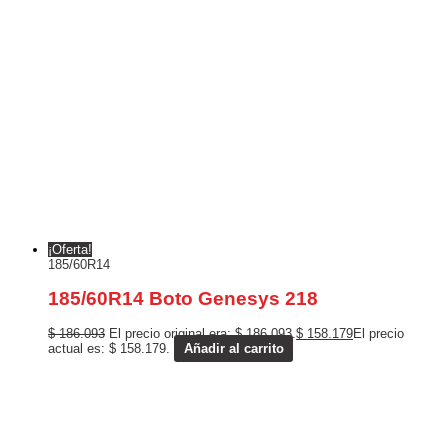
¡Oferta!
185/60R14
185/60R14 Boto Genesys 218
$
186.093
El precio original era: $ 186.093.
$
158.179
El precio
actual es: $ 158.179.
Añadir al carrito