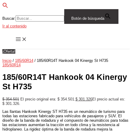
Buscar:
Botón de búsqueda
Ir al contenido
¡Oferta!
Inicio
/
185/60R14
/ 185/60R14T Hankook 04 Kinergy St H735
185/60R14
185/60R14T Hankook 04 Kinergy
St H735
$
354.501
El precio original era: $ 354.501.
$
301.326
El precio actual es:
$ 301.326.
Las llantas Hankook Kinergy ST H735 es un neumático de turismo para
todas las estaciones fabricado para vehículos de pasajeros y SUV. El
diseño de la banda de rodadura y el compuesto de neumáticos para todas
las estaciones aumentan la tracción en todo clima y la resistencia al
hidroplaneo. La rigidez óptima de la banda de rodadura mejora la