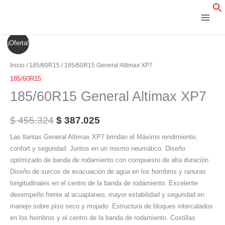
Ir
al
contenido
185/60R15
El
El
¡Oferta!
General
precio
precio
Altimax
Inicio
/
185/60R15
/ 185/60R15 General Altimax XP7
XP7
original
actual
185/60R15
cantidad
185/60R15 General Altimax XP7
era:
es:
$ 455.324.
$ 387.025.
$
455.324
$
387.025
Las llantas General Altimax XP7 brindan el Máximo rendimiento,
confort y seguridad. Juntos en un mismo neumático. Diseño
optimizado de banda de rodamiento con compuesto de alta duración.
Diseño de surcos de evacuación de agua en los hombros y ranuras
longitudinales en el centro de la banda de rodamiento. Excelente
desempeño frente al acuaplaneo, mayor estabilidad y seguridad en
manejo sobre piso seco y mojado. Estructura de bloques intercalados
en los hombros y el centro de la banda de rodamiento. Costillas