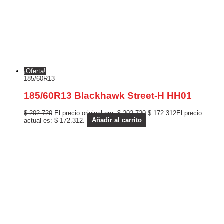
¡Oferta!
185/60R13
185/60R13 Blackhawk Street-H HH01
$
202.720
El precio original era: $ 202.720.
$
172.312
El precio
actual es: $ 172.312.
Añadir al carrito