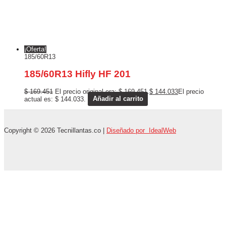
¡Oferta!
185/60R13
185/60R13 Hifly HF 201
$
169.451
El precio original era: $ 169.451.
$
144.033
El precio
actual es: $ 144.033.
Añadir al carrito
Copyright © 2026 Tecnillantas.co |
Diseñado por IdealWeb