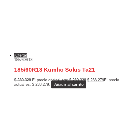
¡Oferta!
185/60R13
185/60R13 Kumho Solus Ta21
$
280.328
El precio original era: $ 280.328.
$
238.279
El precio
actual es: $ 238.279.
Añadir al carrito