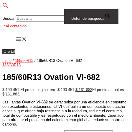
Buscar:
Botón de búsqueda
Ir al contenido
¡Oferta!
Inicio
/
185/60R13
/ 185/60R13 Ovation VI-682
185/60R13
185/60R13 Ovation VI-682
$
190.451
El precio original era: $ 190.451.
$
161.883
El precio actual es:
$ 161.883.
Las llantas Ovation VI-682 se caracteriza por una eficiencia en consumo
con excelentes prestaciones. El VI-682 utiliza un compuesto de caucho
especial que ofrece baja resistencia a la rodadura, reduce el consumo
total de combustible y es respetuoso con el medio ambiente. Diseñado
para afrontar el problema del calentamiento global al reducir su rastro de
carbono.