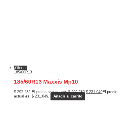
¡Oferta!
185/60R13
185/60R13 Maxxis Mp10
$
292.282
El precio original era: $ 292.282.
$
231.049
El precio
actual es: $ 231.049.
Añadir al carrito