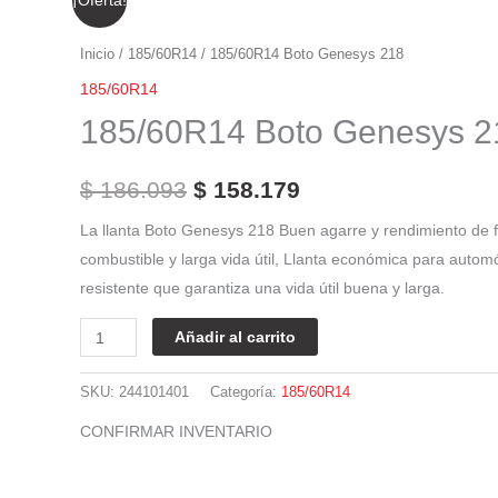
El
El
¡Oferta!
precio
precio
precio
precio
precio
precio
precio
precio
Boto
original
original
original
original
actual
actual
actual
actual
precio
precio
era:
era:
era:
era:
es:
es:
es:
es:
Genesys
Inicio
/
185/60R14
/ 185/60R14 Boto Genesys 218
$ 282.922.
$ 354.501.
$ 287.459.
$ 395.910.
$ 240.484.
$ 301.326.
$ 244.340.
$ 336.524.
218
original
actual
185/60R14
cantidad
185/60R14 Boto Genesys 2
era:
es:
$ 186.093.
$ 158.179.
$
186.093
$
158.179
La llanta Boto Genesys 218 Buen agarre y rendimiento de 
combustible y larga vida útil, Llanta económica para auto
resistente que garantiza una vida útil buena y larga.
Añadir al carrito
SKU:
244101401
Categoría:
185/60R14
CONFIRMAR INVENTARIO