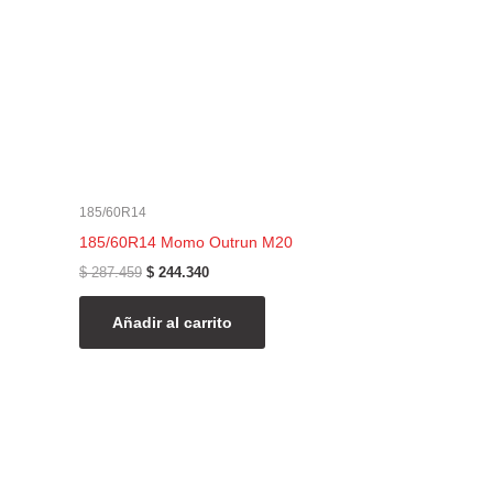
185/60R14
185/60R14 Momo Outrun M20
$
287.459
$
244.340
Añadir al carrito