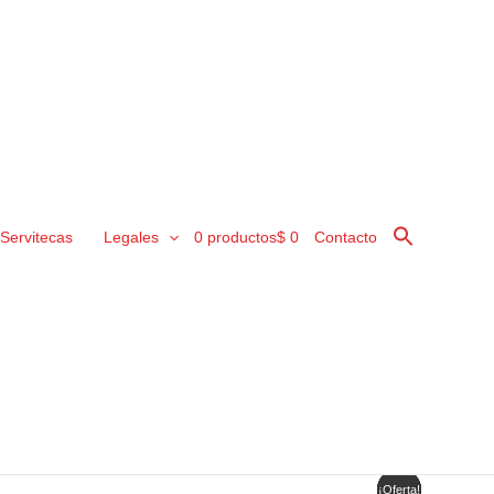
Servitecas
Legales
0 productos
$ 0
Contacto
¡Oferta!
¡Oferta!
¡Oferta!
¡Oferta!