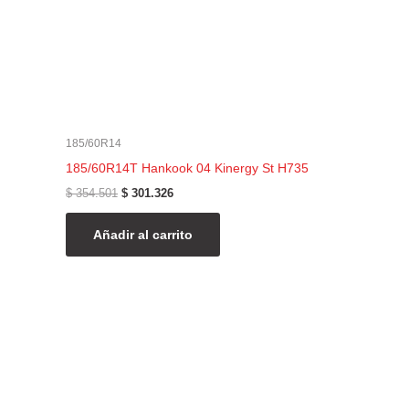
185/60R14
185/60R14T Hankook 04 Kinergy St H735
$
354.501
$
301.326
Añadir al carrito