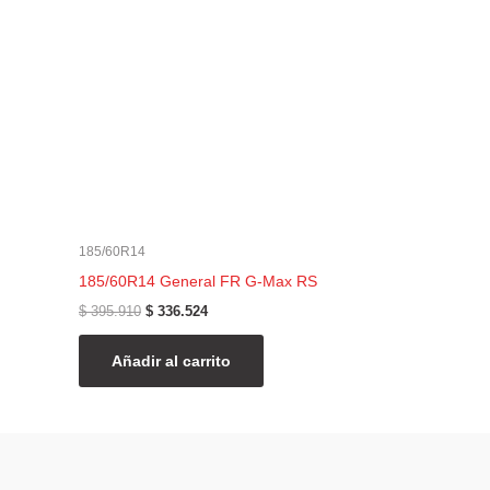
185/60R14
185/60R14 General FR G-Max RS
$
395.910
$
336.524
Añadir al carrito