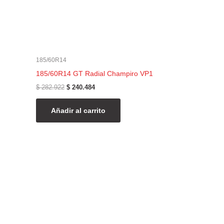
185/60R14
185/60R14 GT Radial Champiro VP1
$
282.922
$
240.484
Añadir al carrito