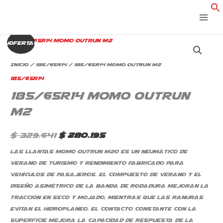
Ir
al
contenido
185/65R14
El
El
¡Oferta!
Momo
precio
precio
Outrun
Inicio
/
185/65R14
/ 185/65R14 Momo Outrun M2
M2
original
actual
185/65R14
cantidad
185/65R14 Momo Outrun
era:
es:
M2
$ 329.641.
$ 280.195.
$
329.641
$
280.195
Las llantas MOMO Outrun M20 es un neumático de
verano de turismo y rendimiento fabricado para
vehículos de pasajeros. El compuesto de verano y el
diseño asimétrico de la banda de rodadura mejoran la
tracción en seco y mojado, mientras que las ranuras
evitan el hidroplaneo. El contacto constante con la
superficie mejora la capacidad de respuesta de la