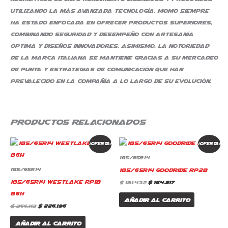
utilizando la más avanzada tecnología. MOMO siempre
ha estado enfocada en ofrecer productos superiores,
combinando seguridad y desempeño con artesanía
óptima y diseños innovadores. Asimismo, la notoriedad
de la marca italiana se mantiene gracias a su mercadeo
de punta y estrategias de comunicación que han
prevalecido en la compañía a lo largo de su evolución.
Productos relacionados
El
El
El
El
¡Oferta!
¡Oferta!
precio
precio
precio
precio
original
actual
original
actual
185/65R14
era:
es:
era:
es:
$ 266.113.
$ 226.196.
$ 181.432.
$ 154.217.
185/65R14 Goodride RP28
185/65R14
185/65R14 Westlake RP18
$
181.432
$
154.217
86H
Añadir al carrito
$
266.113
$
226.196
Añadir al carrito