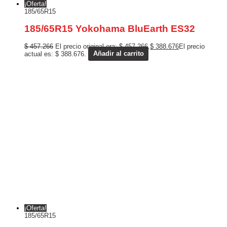
¡Oferta!
185/65R15
185/65R15 Yokohama BluEarth ES32
$
457.266
El precio original era: $ 457.266.
$
388.676
El precio
actual es: $ 388.676.
Añadir al carrito
¡Oferta!
185/65R15