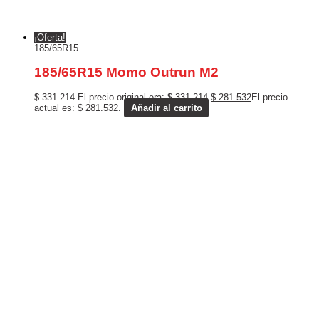
¡Oferta!
185/65R15
185/65R15 Momo Outrun M2
$
331.214
El precio original era: $ 331.214.
$
281.532
El precio
actual es: $ 281.532.
Añadir al carrito