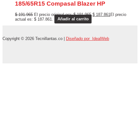
185/65R15 Compasal Blazer HP
$
191.965
El precio original era: $ 191.965.
$
187.861
El precio
actual es: $ 187.861.
Añadir al carrito
Copyright © 2026 Tecnillantas.co |
Diseñado por IdealWeb