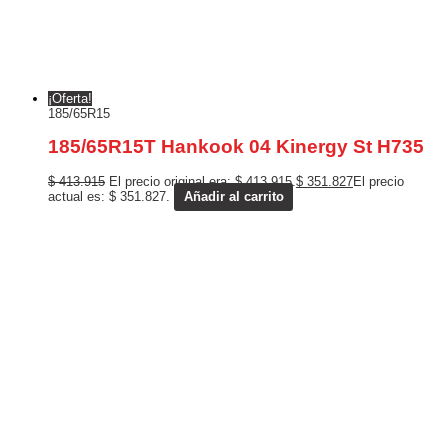
¡Oferta!
185/65R15
185/65R15T Hankook 04 Kinergy St H735
$
413.915
El precio original era: $ 413.915.
$
351.827
El precio
actual es: $ 351.827.
Añadir al carrito