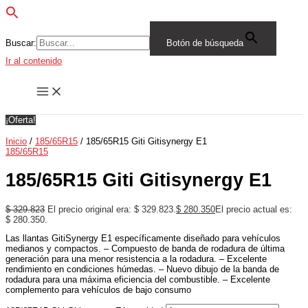
Buscar:
Botón de búsqueda
Ir al contenido
¡Oferta!
Inicio
/
185/65R15
/ 185/65R15 Giti Gitisynergy E1
185/65R15
185/65R15 Giti Gitisynergy E1
$
329.823
El precio original era: $ 329.823.
$
280.350
El precio actual es:
$ 280.350.
Las llantas GitiSynergy E1 específicamente diseñado para vehículos
medianos y compactos. – Compuesto de banda de rodadura de última
generación para una menor resistencia a la rodadura. – Excelente
rendimiento en condiciones húmedas. – Nuevo dibujo de la banda de
rodadura para una máxima eficiencia del combustible. – Excelente
complemento para vehículos de bajo consumo