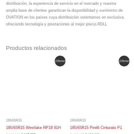
distribuición, la experiencia de servicio en el mercado y nuestra
amplia base de clientes garantizan la disponibilidad y suministro de
OVATION en los países cuya distribuición ostentamos en exclusiva,
ofreciendo tecnología y prestaciones al mejor precio.RDLL
Productos relacionados
El
El
El
El
¡Oferta!
¡Oferta!
precio
precio
precio
precio
original
actual
original
actual
era:
es:
era:
es:
$ 220.891.
$ 187.757.
$ 492.495.
$ 418.621.
185/65R15
185/65R15
185/65R15 Westlake RP18 91H
185/65R15 Pirelli Cinturato P1