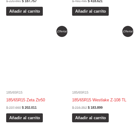
$
220.891
$
187.757
$
492.495
$
418.621
Añadir al carrito
Añadir al carrito
El
El
El
El
¡Oferta!
¡Oferta!
precio
precio
precio
precio
original
actual
original
actual
era:
es:
era:
es:
$ 237.660.
$ 202.011.
$ 216.352.
$ 183.899.
185/65R15
185/65R15
185/65R15 Zeta Ztr50
185/65R15 Westlake Z-108 TL
$
237.660
$
202.011
$
216.352
$
183.899
Añadir al carrito
Añadir al carrito