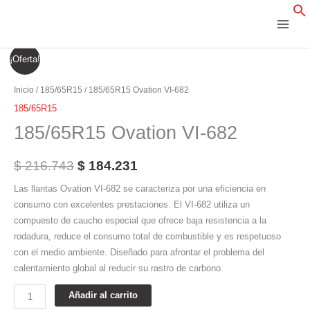
Ir
al
contenido
185/65R15
El
El
¡Oferta!
Ovation
precio
precio
VI-
Inicio
/
185/65R15
/ 185/65R15 Ovation VI-682
682
original
actual
185/65R15
cantidad
185/65R15 Ovation VI-682
era:
es:
$ 216.743.
$ 184.231.
$
216.743
$
184.231
Las llantas Ovation VI-682 se caracteriza por una eficiencia en
consumo con excelentes prestaciones. El VI-682 utiliza un
compuesto de caucho especial que ofrece baja resistencia a la
rodadura, reduce el consumo total de combustible y es respetuoso
con el medio ambiente. Diseñado para afrontar el problema del
calentamiento global al reducir su rastro de carbono.
Añadir al carrito