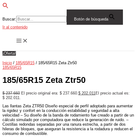
Buscar:
Botón de búsqueda
Ir al contenido
¡Oferta!
Inicio
/
185/65R15
/ 185/65R15 Zeta Ztr50
185/65R15
185/65R15 Zeta Ztr50
$
237.660
El precio original era: $ 237.660.
$
202.011
El precio actual es:
$ 202.011.
Las llantas Zeta ZTR50 Diseño especial de perfil adoptado para aumentar
la rigidez y confort en la conducción estabilidad y seguridad a alta
velocidad – Su diseño de la banda de rodamiento fue creado a partir de un
cálculo simulado por computadora que reduce la generación de ruido. –
Costillas redondas separadas por una ranura estrecha, a partir de dos
hileras de bloques, que aseguran la resistencia a la rodadura y reducen el
consumo de combustible.