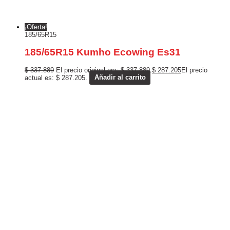
¡Oferta!
185/65R15
185/65R15 Kumho Ecowing Es31
$
337.889
El precio original era: $ 337.889.
$
287.205
El precio
actual es: $ 287.205.
Añadir al carrito