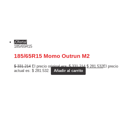
¡Oferta!
185/65R15
185/65R15 Momo Outrun M2
$
331.214
El precio original era: $ 331.214.
$
281.532
El precio
actual es: $ 281.532.
Añadir al carrito