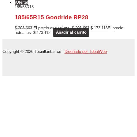
¡Oferta!
185/65R15
185/65R15 Goodride RP28
$
203.663
El precio original era: $ 203.663.
$
173.113
El precio
actual es: $ 173.113.
Añadir al carrito
Copyright © 2026 Tecnillantas.co |
Diseñado por IdealWeb