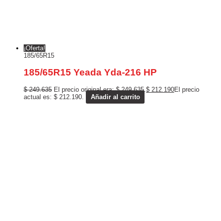
¡Oferta!
185/65R15
185/65R15 Yeada Yda-216 HP
$
249.635
El precio original era: $ 249.635.
$
212.190
El precio
actual es: $ 212.190.
Añadir al carrito