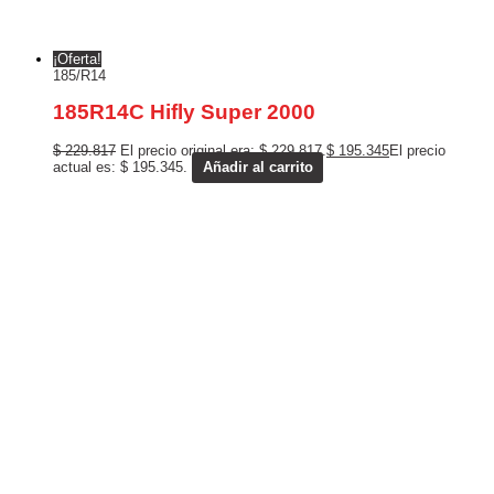
¡Oferta!
185/R14
185R14C Hifly Super 2000
$
229.817
El precio original era: $ 229.817.
$
195.345
El precio
actual es: $ 195.345.
Añadir al carrito