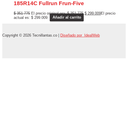
185R14C Fullrun Frun-Five
$
351.775
El precio original era: $ 351.775.
$
299.009
El precio
actual es: $ 299.009.
Añadir al carrito
Copyright © 2026 Tecnillantas.co |
Diseñado por IdealWeb