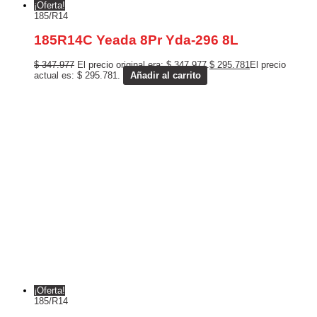
¡Oferta!
185/R14
185R14C Yeada 8Pr Yda-296 8L
$
347.977
El precio original era: $ 347.977.
$
295.781
El precio
actual es: $ 295.781.
Añadir al carrito
¡Oferta!
185/R14