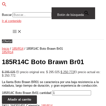
Buscar:
Botón de búsqueda
Ir al contenido
¡Oferta!
Inicio
/
185/R14
/ 185R14C Boto Brawn Br01
185/R14
185R14C Boto Brawn Br01
$
295.025
El precio original era: $ 295.025.
$
250.772
El precio actual es:
$ 250.772.
La llanta Boto Brawn BR01 se caracteriza por una baja resistencia a la
rodadura, largo tiempo de duración, y gran experiencia de conducción.
185R14C Boto Brawn Br01 cantidad
Añadir al carrito
SKU:
244201401
Categoría:
185/R14