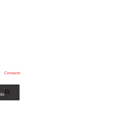
0
Contacto
eda