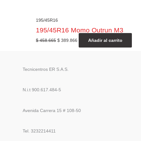
195/45R16
195/45R16 Momo Outrun M3
$
458.665
$
389.866
Añadir al carrito
Tecnicentros ER S.A.S.
N.i.t 900.617.484-5
Avenida Carrera 15 # 108-50
Tel. 3232214411