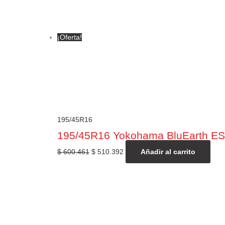
¡Oferta!
195/45R16
195/45R16 Yokohama BluEarth E
$
600.461
$
510.392
Añadir al carrito