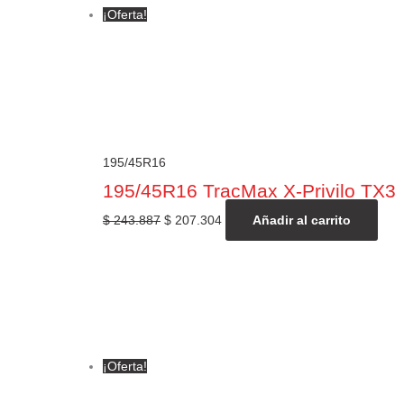
¡Oferta!
195/45R16
195/45R16 TracMax X-Privilo TX3
$
243.887
$
207.304
Añadir al carrito
¡Oferta!