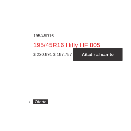
195/45R16
195/45R16 Hifly HF 805
$
220.891
$
187.757
Añadir al carrito
¡Oferta!