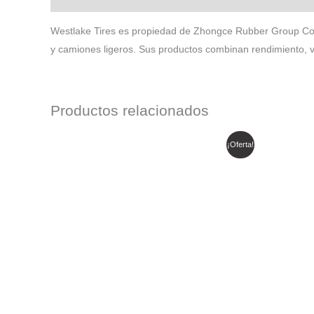
Westlake Tires es propiedad de Zhongce Rubber Group Co.,
y camiones ligeros. Sus productos combinan rendimiento, v
Productos relacionados
El
El
E
¡Oferta!
precio
precio
p
original
actual
o
era:
es:
e
$ 279.896.
$ 237.912.
$