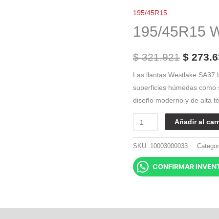
El
Westlake
195/45R15
precio
SA37
195/45R15 W
78V
origina
cantidad
era:
$
321.921
$
273.6
$ 321.9
Las llantas Westlake SA37 
superficies húmedas como 
diseño moderno y de alta t
Añadir al carr
SKU:
10003000033
Categor
CONFIRMAR INVEN