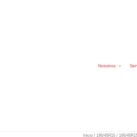
Nosotros
Ser
195/45R15
Inicio
/
195/45R15
/ 195/45R1