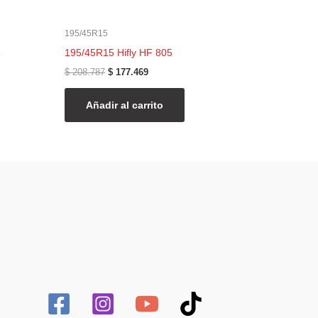
195/45R15
3
195/45R15 Hifly HF 805
$
208.787
$
177.469
Añadir al carrito