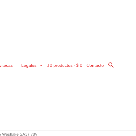
vitecas
Legales
0 productos
$ 0
Contacto
5 Westlake SA37 78V