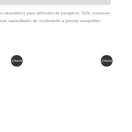
a neumáticos para vehículos de pasajeros, SUV, crossover
enas capacidades de rendimiento a precios asequibles.
El
El
¡Oferta!
¡Oferta!
precio
precio
original
actual
era:
es:
$ 208.787.
$ 177.469.