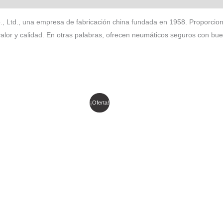
 Ltd., una empresa de fabricación china fundada en 1958. Proporcion
alor y calidad. En otras palabras, ofrecen neumáticos seguros con bu
l
El
El
El
¡Oferta!
recio
precio
precio
precio
riginal
actual
original
actual
ra:
es:
era:
es:
 424.975.
$ 361.228.
$ 211.631.
$ 179.886.