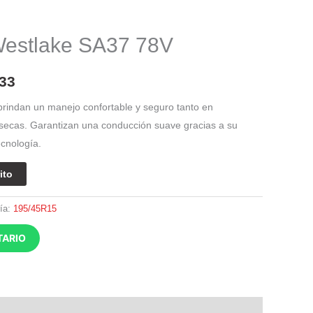
El
precio
estlake SA37 78V
l
actual
es:
33
21.
$ 273.633.
brindan un manejo confortable y seguro tanto en
secas. Garantizan una conducción suave gracias a su
ecnología.
ito
ía:
195/45R15
TARIO