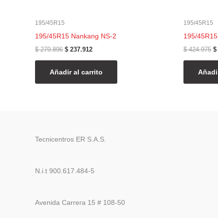
195/45R15
195/45R15
195/45R15 Nankang NS-2
195/45R15
$
279.896
$
237.912
$
424.975
$
Añadir al carrito
Añadir
Tecnicentros ER S.A.S.
N.i.t 900.617.484-5
Avenida Carrera 15 # 108-50