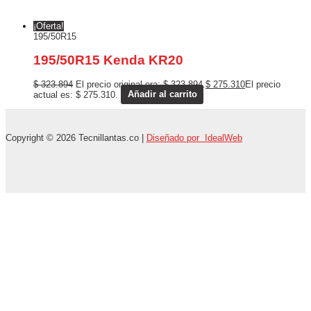
¡Oferta!
195/50R15
195/50R15 Kenda KR20
$
323.894
El precio original era: $ 323.894.
$
275.310
El precio
actual es: $ 275.310.
Añadir al carrito
Copyright © 2026 Tecnillantas.co |
Diseñado por IdealWeb