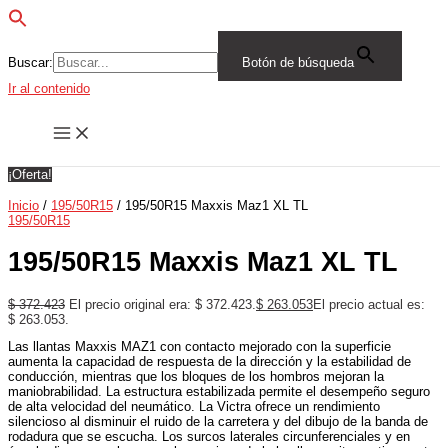
Buscar:
Botón de búsqueda
Ir al contenido
¡Oferta!
Inicio
/
195/50R15
/ 195/50R15 Maxxis Maz1 XL TL
195/50R15
195/50R15 Maxxis Maz1 XL TL
$
372.423
El precio original era: $ 372.423.
$
263.053
El precio actual es:
$ 263.053.
Las llantas Maxxis MAZ1 con contacto mejorado con la superficie
aumenta la capacidad de respuesta de la dirección y la estabilidad de
conducción, mientras que los bloques de los hombros mejoran la
maniobrabilidad. La estructura estabilizada permite el desempeño seguro
de alta velocidad del neumático. La Victra ofrece un rendimiento
silencioso al disminuir el ruido de la carretera y del dibujo de la banda de
rodadura que se escucha. Los surcos laterales circunferenciales y en