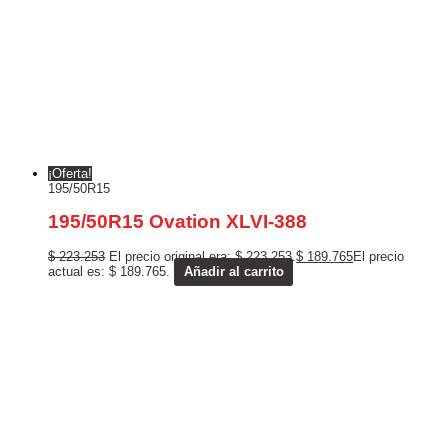
¡Oferta!
195/50R15
195/50R15 Ovation XLVI-388
$
223.253
El precio original era: $ 223.253.
$
189.765
El precio
actual es: $ 189.765.
Añadir al carrito