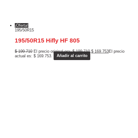
¡Oferta!
195/50R15
195/50R15 Hifly HF 805
$
199.710
El precio original era: $ 199.710.
$
169.753
El precio
actual es: $ 169.753.
Añadir al carrito