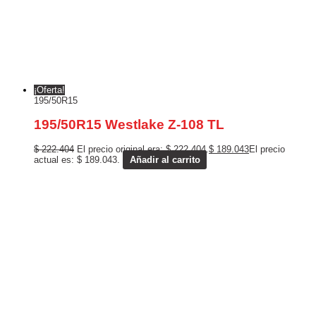
¡Oferta!
195/50R15
195/50R15 Westlake Z-108 TL
$
222.404
El precio original era: $ 222.404.
$
189.043
El precio
actual es: $ 189.043.
Añadir al carrito