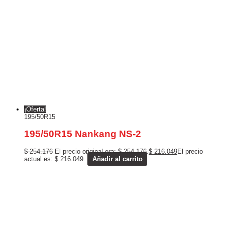
¡Oferta!
195/50R15
195/50R15 Nankang NS-2
$
254.176
El precio original era: $ 254.176.
$
216.049
El precio
actual es: $ 216.049.
Añadir al carrito