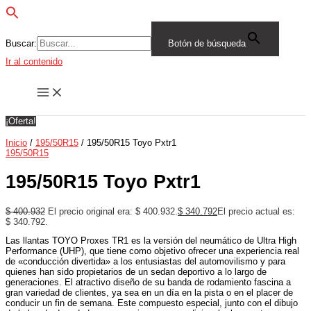
Buscar:
Botón de búsqueda
Ir al contenido
¡Oferta!
Inicio
/
195/50R15
/ 195/50R15 Toyo Pxtr1
195/50R15
195/50R15 Toyo Pxtr1
$
400.932
El precio original era: $ 400.932.
$
340.792
El precio actual es:
$ 340.792.
Las llantas TOYO Proxes TR1 es la versión del neumático de Ultra High
Performance (UHP), que tiene como objetivo ofrecer una experiencia real
de «conducción divertida» a los entusiastas del automovilismo y para
quienes han sido propietarios de un sedan deportivo a lo largo de
generaciones. El atractivo diseño de su banda de rodamiento fascina a
gran variedad de clientes, ya sea en un día en la pista o en el placer de
conducir un fin de semana. Este compuesto especial, junto con el dibujo