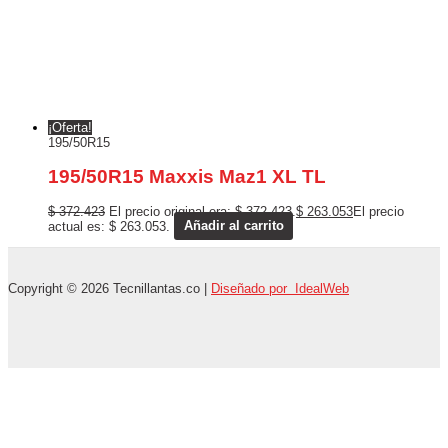
¡Oferta!
195/50R15
195/50R15 Maxxis Maz1 XL TL
$
372.423
El precio original era: $ 372.423.
$
263.053
El precio
actual es: $ 263.053.
Añadir al carrito
Copyright © 2026 Tecnillantas.co |
Diseñado por IdealWeb