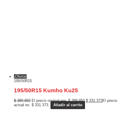
¡Oferta!
195/50R15
195/50R15 Kumho Ku25
$
389.850
El precio original era: $ 389.850.
$
331.373
El precio
actual es: $ 331.373.
Añadir al carrito