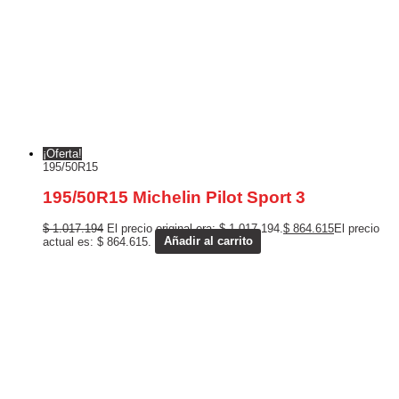
¡Oferta!
195/50R15
195/50R15 Michelin Pilot Sport 3
$
1.017.194
El precio original era: $ 1.017.194.
$
864.615
El precio
actual es: $ 864.615.
Añadir al carrito