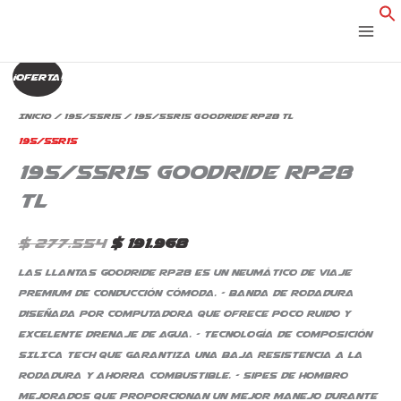
Ir
al
contenido
195/55R15
El
El
¡Oferta!
Goodride
precio
precio
RP28
Inicio
/
195/55R15
/ 195/55R15 Goodride RP28 TL
TL
original
actual
195/55R15
cantidad
195/55R15 Goodride RP28
era:
es:
TL
$ 277.554.
$ 191.968.
$
277.554
$
191.968
Las llantas Goodride RP28 es un neumático de viaje
premium de conducción cómoda. – Banda de rodadura
diseñada por computadora que ofrece poco ruido y
excelente drenaje de agua. – Tecnología de composición
SILICA TECH que garantiza una baja resistencia a la
rodadura y ahorra combustible. – Sipes de hombro
mejorados que proporcionan un mejor manejo durante