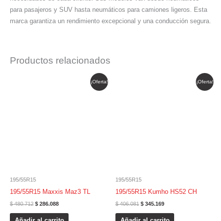
para pasajeros y SUV hasta neumáticos para camiones ligeros. Esta
marca garantiza un rendimiento excepcional y una conducción segura.
Productos relacionados
El
El
El
El
¡Oferta!
¡Oferta!
precio
precio
precio
precio
original
actual
original
actual
era:
es:
era:
es:
$ 480.712.
$ 286.088.
$ 406.081.
$ 345.169.
195/55R15
195/55R15
195/55R15 Maxxis Maz3 TL
195/55R15 Kumho HS52 CH
$
480.712
$
286.088
$
406.081
$
345.169
Añadir al carrito
Añadir al carrito