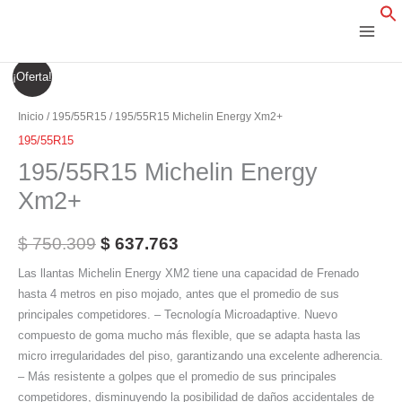
Ir
al
contenido
195/55R15
El
El
¡Oferta!
Michelin
precio
precio
Energy
Inicio
/
195/55R15
/ 195/55R15 Michelin Energy Xm2+
Xm2+
original
actual
195/55R15
cantidad
195/55R15 Michelin Energy
era:
es:
Xm2+
$ 750.309.
$ 637.763.
$
750.309
$
637.763
Las llantas Michelin Energy XM2 tiene una capacidad de Frenado
hasta 4 metros en piso mojado, antes que el promedio de sus
principales competidores. – Tecnología Microadaptive. Nuevo
compuesto de goma mucho más flexible, que se adapta hasta las
micro irregularidades del piso, garantizando una excelente adherencia.
– Más resistente a golpes que el promedio de sus principales
competidores, disminuyendo la posibilidad de daños accidentales de