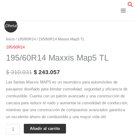
Ir
al
contenido
195/60R14
El
El
¡Oferta!
Maxxis
precio
precio
Map5
Inicio
/
195/60R14
/ 195/60R14 Maxxis Map5 TL
TL
original
actual
195/60R14
cantidad
195/60R14 Maxxis Map5 TL
era:
es:
$ 310.031.
$ 243.057.
$
310.031
$
243.057
Las llantas Maxxis MAP5 es un neumático para automóviles de
pasajeros diseñado para brindar comodidad, seguridad y eficiencia de
combustible. Cuenta con un patrón avanzado y una construcción de
carcasa para reducir el ruido y aumentar la comodidad de conducción,
mientras que una construcción de compuestos avanzados garantiza
un excelente ahorro de combustible y una mayor vida útil.
Añadir al carrito