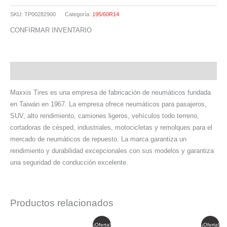
SKU:
TP00282900
Categoría:
195/60R14
CONFIRMAR INVENTARIO
Descripción
Maxxis Tires es una empresa de fabricación de neumáticos fundada
en Taiwán en 1967. La empresa ofrece neumáticos para pasajeros,
SUV, alto rendimiento, camiones ligeros, vehículos todo terreno,
cortadoras de césped, industriales, motocicletas y remolques para el
mercado de neumáticos de repuesto. La marca garantiza un
rendimiento y durabilidad excepcionales con sus modelos y garantiza
una seguridad de conducción excelente.
Productos relacionados
El
El
El
El
¡Oferta!
¡Oferta!