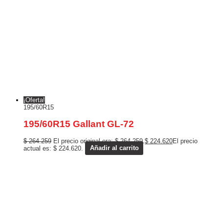
¡Oferta!
195/60R15
195/60R15 Gallant GL-72
$
264.259
El precio original era: $ 264.259.
$
224.620
El precio
actual es: $ 224.620.
Añadir al carrito