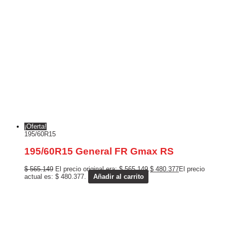
¡Oferta!
195/60R15
195/60R15 General FR Gmax RS
$
565.149
El precio original era: $ 565.149.
$
480.377
El precio
actual es: $ 480.377.
Añadir al carrito