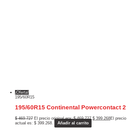
¡Oferta!
195/60R15
195/60R15 Continental Powercontact 2
$
469.727
El precio original era: $ 469.727.
$
399.268
El precio
actual es: $ 399.268.
Añadir al carrito