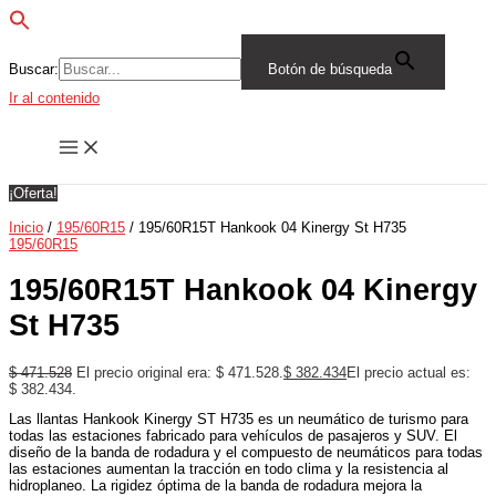
Buscar:
Botón de búsqueda
Ir al contenido
¡Oferta!
Inicio
/
195/60R15
/ 195/60R15T Hankook 04 Kinergy St H735
195/60R15
195/60R15T Hankook 04 Kinergy
St H735
$
471.528
El precio original era: $ 471.528.
$
382.434
El precio actual es:
$ 382.434.
Las llantas Hankook Kinergy ST H735 es un neumático de turismo para
todas las estaciones fabricado para vehículos de pasajeros y SUV. El
diseño de la banda de rodadura y el compuesto de neumáticos para todas
las estaciones aumentan la tracción en todo clima y la resistencia al
hidroplaneo. La rigidez óptima de la banda de rodadura mejora la