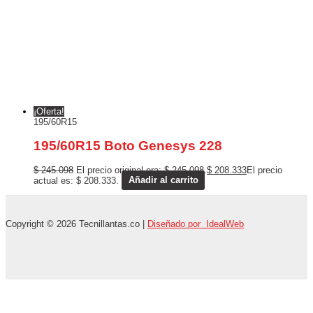
¡Oferta!
195/60R15
195/60R15 Boto Genesys 228
$
245.098
El precio original era: $ 245.098.
$
208.333
El precio
actual es: $ 208.333.
Añadir al carrito
Copyright © 2026 Tecnillantas.co |
Diseñado por IdealWeb