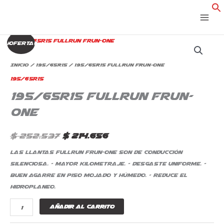
Ir
al
contenido
195/65R15
El
El
¡Oferta!
Fullrun
precio
precio
Frun-
Inicio
/
195/65R15
/ 195/65R15 Fullrun Frun-One
One
original
actual
195/65R15
cantidad
195/65R15 Fullrun Frun-
era:
es:
One
$ 252.537.
$ 214.656.
$
252.537
$
214.656
Las llantas Fullrun Frun-one son de conducción
silenciosa. – Mayor Kilometraje. – Desgaste Uniforme. –
Buen agarre en piso mojado y húmedo. – Reduce el
Hidroplaneo.
Añadir al carrito