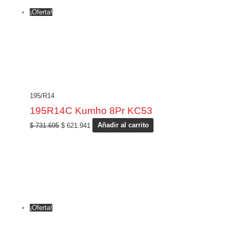
¡Oferta!
195/R14
195R14C Kumho 8Pr KC53
$
731.695
$
621.941
Añadir al carrito
¡Oferta!