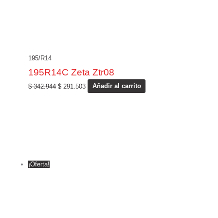
195/R14
195R14C Zeta Ztr08
$
342.944
$
291.503
Añadir al carrito
¡Oferta!