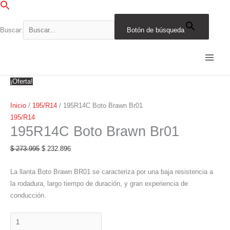
Ir
al
contenido
Buscar:
Botón de búsqueda
195R14C
El
El
El
El
El
El
El
El
El
El
Boto
precio
precio
precio
precio
precio
precio
precio
precio
precio
precio
Brawn
original
original
original
original
original
actual
actual
actual
actual
actual
Br01
era:
era:
era:
era:
era:
es:
es:
es:
es:
es:
¡Oferta!
cantidad
$ 273.995.
$ 731.695.
$ 342.944.
$ 609.153.
$ 363.108.
$ 232.896.
$ 621.941.
$ 291.503.
$ 517.780.
$ 308.642.
Inicio
/
195/R14
/ 195R14C Boto Brawn Br01
195/R14
195R14C Boto Brawn Br01
$
273.995
$
232.896
La llanta Boto Brawn BR01 se caracteriza por una baja resistencia a
la rodadura, largo tiempo de duración, y gran experiencia de
conducción.