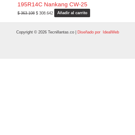
195R14C Nankang CW-25
$
363.108
$
308.642
Añadir al carrito
Copyright © 2026 Tecnillantas.co |
Diseñado por IdealWeb