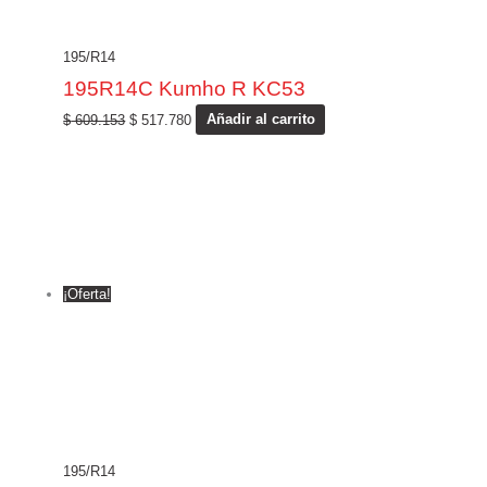
195/R14
195R14C Kumho R KC53
$
609.153
$
517.780
Añadir al carrito
¡Oferta!
195/R14