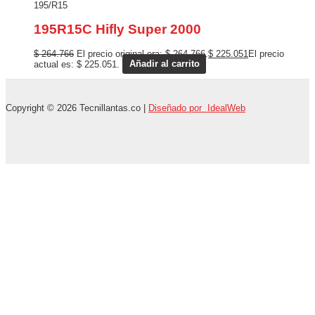
195/R15
195R15C Hifly Super 2000
$
264.766
El precio original era: $ 264.766.
$
225.051
El precio
actual es: $ 225.051.
Añadir al carrito
Copyright © 2026 Tecnillantas.co |
Diseñado por IdealWeb