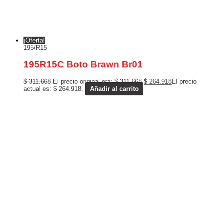
¡Oferta!
195/R15
195R15C Boto Brawn Br01
$
311.668
El precio original era: $ 311.668.
$
264.918
El precio
actual es: $ 264.918.
Añadir al carrito