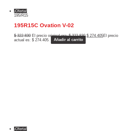
¡Oferta!
195/R15
195R15C Ovation V-02
$
322.830
El precio original era: $ 322.830.
$
274.405
El precio
actual es: $ 274.405.
Añadir al carrito
¡Oferta!