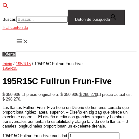
Buscar:
Botón de búsqueda
Ir al contenido
¡Oferta!
Inicio
/
195/R15
/ 195R15C Fullrun Frun-Five
195/R15
195R15C Fullrun Frun-Five
$
350.906
El precio original era: $ 350.906.
$
298.270
El precio actual es:
$ 298.270.
Las llantas Fullrun Frun- Five tiene un Diseño de hombros cerrado que
proporciona rigidez lateral superior. – Diseño en zig zag que ofrece un
excelente agarre. – El diseño medio con grandes bloques y hombros
transversales aumentan la estabilidad y alarga la vida de la llanta. – 3
canales longitudinales proporcionan un excelente drenaje.
195R15C Fullrun Frun-Five cantidad