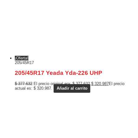
¡Oferta!
205/45R17
205/45R17 Yeada Yda-226 UHP
$
377.632
El precio original era: $ 377.632.
$
320.987
El precio
actual es: $ 320.987.
Añadir al carrito