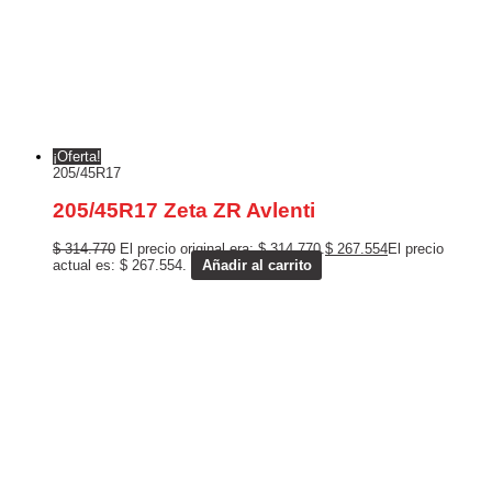
¡Oferta!
205/45R17
205/45R17 Zeta ZR Avlenti
$
314.770
El precio original era: $ 314.770.
$
267.554
El precio
actual es: $ 267.554.
Añadir al carrito