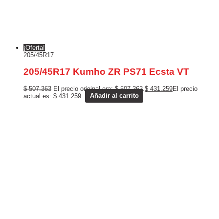
¡Oferta!
205/45R17
205/45R17 Kumho ZR PS71 Ecsta VT
$
507.363
El precio original era: $ 507.363.
$
431.259
El precio
actual es: $ 431.259.
Añadir al carrito