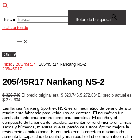
Buscar:
Botón de búsqueda
Ir al contenido
¡Oferta!
Inicio
/
205/45R17
/ 205/45R17 Nankang NS-2
205/45R17
205/45R17 Nankang NS-2
$
320.746
El precio original era: $ 320.746.
$
272.634
El precio actual es:
$ 272.634.
Las llantas Nankang Sportnex NS-2 es un neumático de verano de alto
rendimiento fabricado para vehículos de carreras. El neumático fue
aprobado tanto para carrera como para carretera. El diseño y el
compuesto de la banda de rodadura aumentan el rendimiento en climas
secos y húmedos, mientras que su patrón de surcos óptimo mejora la
resistencia al hidroplaneo. El contacto con la carretera maximizado
aumenta la capacidad de control y maniobrabilidad del neumático a alta