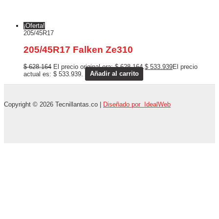
¡Oferta!
205/45R17
205/45R17 Falken Ze310
$
628.164
El precio original era: $ 628.164.
$
533.939
El precio
actual es: $ 533.939.
Añadir al carrito
Copyright © 2026 Tecnillantas.co |
Diseñado por IdealWeb