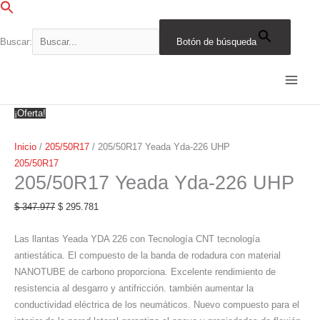
Ir
al
contenido
Buscar:
Botón de búsqueda
205/50R17
El
El
El
El
El
El
El
El
El
El
Yeada
precio
precio
precio
precio
precio
precio
precio
precio
precio
precio
Yda-
original
original
original
original
original
actual
actual
actual
actual
actual
226
era:
era:
era:
era:
era:
es:
es:
es:
es:
es:
¡Oferta!
UHP
$ 347.977.
$ 692.978.
$ 920.931.
$ 627.859.
$ 574.921.
$ 295.781.
$ 589.032.
$ 782.791.
$ 533.681.
$ 488.683.
cantidad
Inicio
/
205/50R17
/ 205/50R17 Yeada Yda-226 UHP
205/50R17
205/50R17 Yeada Yda-226 UHP
$
347.977
$
295.781
Las llantas Yeada YDA 226 con Tecnología CNT tecnología
antiestática. El compuesto de la banda de rodadura con material
NANOTUBE de carbono proporciona. Excelente rendimiento de
resistencia al desgarro y antifricción. también aumentar la
conductividad eléctrica de los neumáticos. Nuevo compuesto para el