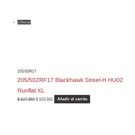
¡Oferta!
205/50R17
205/50ZRF17 Blackhawk Street-H HU02
Runflat XL
$
627.859
$
533.681
Añadir al carrito