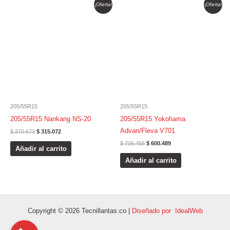
El
El
El
El
¡Oferta!
¡Oferta!
precio
precio
precio
precio
original
actual
original
actual
era:
es:
era:
es:
$ 370.673.
$ 315.072.
$ 706.458.
$ 600.489.
205/55R15
205/55R15
205/55R15 Nankang NS-20
205/55R15 Yokohama
Advan/Fleva V701
$
370.673
$
315.072
$
706.458
$
600.489
Añadir al carrito
Añadir al carrito
Copyright © 2026 Tecnillantas.co |
Diseñado por IdealWeb