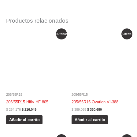
Productos relacionados
El
El
El
El
¡Oferta!
¡Oferta!
precio
precio
precio
precio
original
actual
original
actual
era:
es:
era:
es:
$ 254.176.
$ 216.049.
$ 389.035.
$ 330.680.
205/55R15
205/55R15
205/55R15 Hifly HF 805
205/55R15 Ovation VI-388
$
254.176
$
216.049
$
389.035
$
330.680
Añadir al carrito
Añadir al carrito