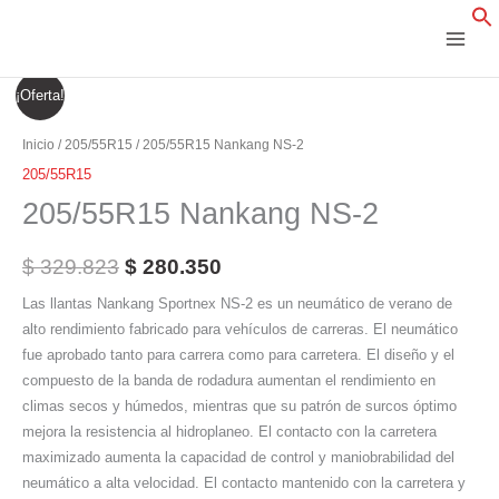
Ir
al
contenido
205/55R15
El
El
¡Oferta!
Nankang
precio
precio
NS-
Inicio
/
205/55R15
/ 205/55R15 Nankang NS-2
2
original
actual
205/55R15
cantidad
205/55R15 Nankang NS-2
era:
es:
$ 329.823.
$ 280.350.
$
329.823
$
280.350
Las llantas Nankang Sportnex NS-2 es un neumático de verano de
alto rendimiento fabricado para vehículos de carreras. El neumático
fue aprobado tanto para carrera como para carretera. El diseño y el
compuesto de la banda de rodadura aumentan el rendimiento en
climas secos y húmedos, mientras que su patrón de surcos óptimo
mejora la resistencia al hidroplaneo. El contacto con la carretera
maximizado aumenta la capacidad de control y maniobrabilidad del
neumático a alta velocidad. El contacto mantenido con la carretera y