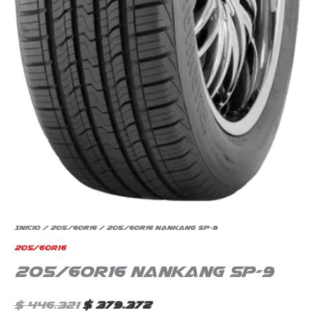
Inicio
/
205/60R16
/ 205/60R16 Nankang SP-9
205/60R16
205/60R16 Nankang SP-9
$
446.321
$
379.372