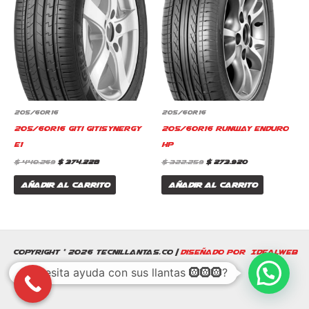
$ 440.269.
$ 374.228.
$ 322.259.
$ 273.920.
205/60R16
205/60R16
205/60R16 Giti Gitisynergy
205/60R16 Runway Enduro
E1
HP
$
440.269
$
374.228
$
322.259
$
273.920
Añadir al carrito
Añadir al carrito
Copyright © 2026 Tecnillantas.co |
Diseñado por IdealWeb
¿Necesita ayuda con sus llantas 🛞🛞🛞?