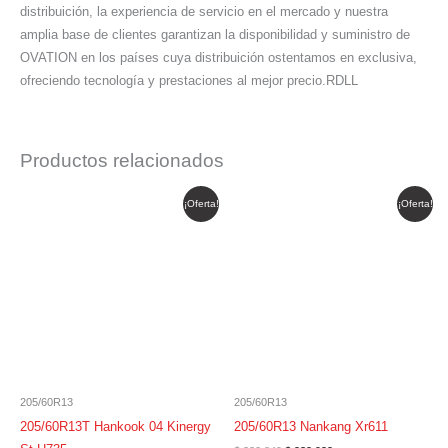
distribuición, la experiencia de servicio en el mercado y nuestra
amplia base de clientes garantizan la disponibilidad y suministro de
OVATION en los países cuya distribuición ostentamos en exclusiva,
ofreciendo tecnología y prestaciones al mejor precio.RDLL
Productos relacionados
El
El
El
El
¡Oferta!
¡Oferta!
precio
precio
precio
precio
original
actual
original
actual
era:
es:
era:
es:
$ 350.900.
$ 298.265.
$ 332.849.
$ 282.922.
205/60R13
205/60R13
205/60R13T Hankook 04 Kinergy
205/60R13 Nankang Xr611