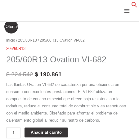
Ir
al
contenido
205/60R13
El
El
¡Oferta!
Ovation
precio
precio
VI-
Inicio
/
205/60R13
/ 205/60R13 Ovation VI-682
682
original
actual
205/60R13
cantidad
205/60R13 Ovation VI-682
era:
es:
$ 224.542.
$ 190.861.
$
224.542
$
190.861
Las llantas Ovation VI-682 se caracteriza por una eficiencia en
consumo con excelentes prestaciones. El VI-682 utiliza un
compuesto de caucho especial que ofrece baja resistencia a la
rodadura, reduce el consumo total de combustible y es respetuoso
con el medio ambiente. Diseñado para afrontar el problema del
calentamiento global al reducir su rastro de carbono.
Añadir al carrito