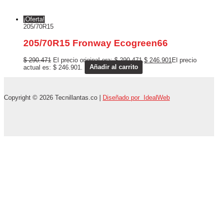
¡Oferta!
205/70R15
205/70R15 Fronway Ecogreen66
$
290.471
El precio original era: $ 290.471.
$
246.901
El precio
actual es: $ 246.901.
Añadir al carrito
Copyright © 2026 Tecnillantas.co |
Diseñado por IdealWeb