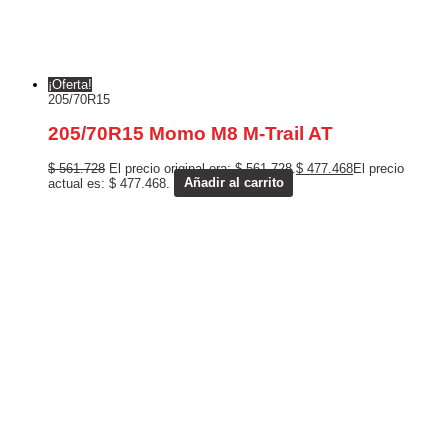
¡Oferta!
205/70R15
205/70R15 Momo M8 M-Trail AT
$
561.728
El precio original era: $ 561.728.
$
477.468
El precio
actual es: $ 477.468.
Añadir al carrito