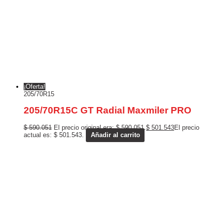
¡Oferta!
205/70R15
205/70R15C GT Radial Maxmiler PRO
$
590.051
El precio original era: $ 590.051.
$
501.543
El precio
actual es: $ 501.543.
Añadir al carrito