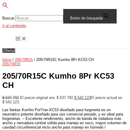
Buscar:
Botón de búsqueda
Ir al contenido
¡Oferta!
Inicio
/
205/70R15
/ 205/70R15C Kumho 8Pr KC53 CH
205/70R15
205/70R15C Kumho 8Pr KC53
CH
$
637.792
El precio original era: $ 637.792.
$
542.123
El precio actual es:
$ 542.123.
Las llantas Kumho PorTran KC53 diseñado para furgoneta es un
neumático potente diseñado para uso comercial pesado, y es ideal para
furgonetas. – Excelente rendimiento, ancho de banda de rodadura más
ancho y nervadura central sólida para manejo en seco, mayor volumen de
cavidad circunferencial recto ancho para manejo en húmedo /