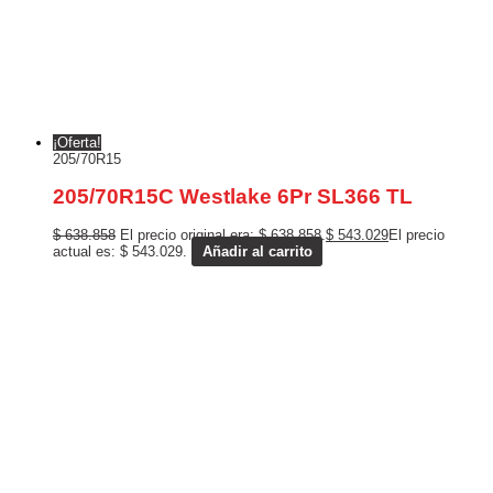
¡Oferta!
205/70R15
205/70R15C Westlake 6Pr SL366 TL
$
638.858
El precio original era: $ 638.858.
$
543.029
El precio
actual es: $ 543.029.
Añadir al carrito