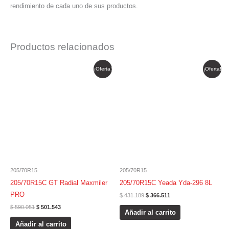
rendimiento de cada uno de sus productos.
Productos relacionados
El
El
El
El
¡Oferta!
¡Oferta!
precio
precio
precio
precio
original
actual
original
actual
era:
es:
era:
es:
$ 590.051.
$ 501.543.
$ 431.189.
$ 366.511.
205/70R15
205/70R15
205/70R15C GT Radial Maxmiler
205/70R15C Yeada Yda-296 8L
PRO
$
431.189
$
366.511
$
590.051
$
501.543
Añadir al carrito
Añadir al carrito