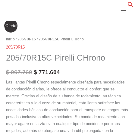
Ir
al
contenido
205/70R15C
El
El
¡Oferta!
Pirelli
precio
precio
CHrono
Inicio
/
205/70R15
/ 205/70R15C Pirelli CHrono
cantidad
original
actual
205/70R15
205/70R15C Pirelli CHrono
era:
es:
$ 907.769.
$ 771.604.
$
907.769
$
771.604
Las llantas Pirelli Chrono especialmente diseñada para necesidades
de conducción diarias, le ofrece al conductor el confort que se
merece. Gracias al diseño de su banda de rodamiento, su técnica
característica y la dureza de su material, esta llanta satisface las
necesidades básicas de conducción para el transporte de cargas más
pesadas inclusive a altas velocidades. Su banda de rodamiento con
mayor agarre en la vía evita cualquier tipo de accidente por pisos
mojados, además de otorgarle una vida útil prolongada con la