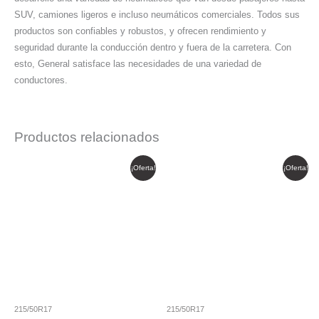
SUV, camiones ligeros e incluso neumáticos comerciales. Todos sus
productos son confiables y robustos, y ofrecen rendimiento y
seguridad durante la conducción dentro y fuera de la carretera. Con
esto, General satisface las necesidades de una variedad de
conductores.
Productos relacionados
El
El
El
El
¡Oferta!
¡Oferta!
precio
precio
precio
precio
original
actual
original
actual
era:
es:
era:
es:
$ 369.145.
$ 313.773.
$ 321.774.
$ 273.508.
215/50R17
215/50R17