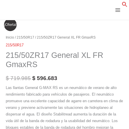
Ir
al
contenido
215/50ZR17
El
El
¡Oferta!
General
precio
precio
XL
Inicio
/
215/50R17
/ 215/50ZR17 General XL FR GmaxRS
FR
original
actual
215/50R17
GmaxRS
215/50ZR17 General XL FR
era:
es:
cantidad
GmaxRS
$ 719.985.
$ 596.683.
$
719.985
$
596.683
Las llantas General G-MAX RS es un neumático de verano de alto
rendimiento fabricado para vehículos de pasajeros. El neumático
promueve una excelente capacidad de agarre en carretera en clima de
verano y previene activamente las situaciones de hidroplaneo al
dispersar el agua. El diseño Stabilitread aumenta la duración de la
vida útil de la banda de rodadura y la usabilidad del neumático. Los
bloques estables de la banda de rodadura del hombro mejoran la