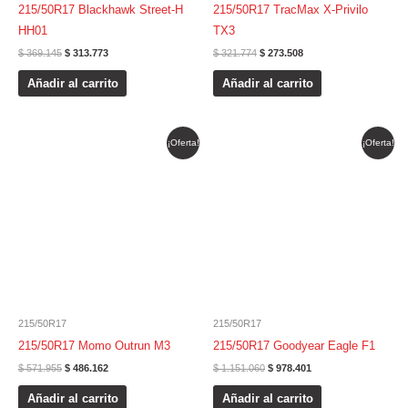
215/50R17 Blackhawk Street-H
215/50R17 TracMax X-Privilo
HH01
TX3
$
369.145
$
313.773
$
321.774
$
273.508
Añadir al carrito
Añadir al carrito
El
El
El
El
¡Oferta!
¡Oferta!
precio
precio
precio
precio
original
actual
original
actual
era:
es:
era:
es:
$ 571.955.
$ 486.162.
$ 1.151.060.
$ 978.401.
215/50R17
215/50R17
215/50R17 Momo Outrun M3
215/50R17 Goodyear Eagle F1
$
571.955
$
486.162
$
1.151.060
$
978.401
Añadir al carrito
Añadir al carrito