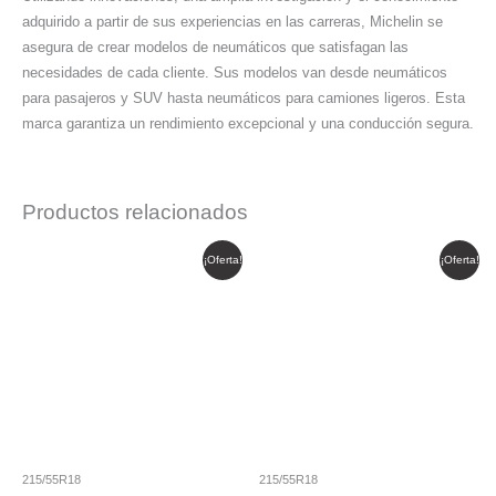
adquirido a partir de sus experiencias en las carreras, Michelin se
asegura de crear modelos de neumáticos que satisfagan las
necesidades de cada cliente. Sus modelos van desde neumáticos
para pasajeros y SUV hasta neumáticos para camiones ligeros. Esta
marca garantiza un rendimiento excepcional y una conducción segura.
Productos relacionados
El
El
El
El
¡Oferta!
¡Oferta!
precio
precio
precio
precio
original
actual
original
actual
era:
es:
era:
es:
$ 368.389.
$ 313.131.
$ 305.616.
$ 259.774.
215/55R18
215/55R18