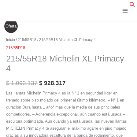
Ir
al
contenido
215/55R18
El
El
¡Oferta!
Michelin
precio
precio
XL
Inicio
/
215/55R18
/ 215/55R18 Michelin XL Primacy 4
Primacy
original
actual
215/55R18
4
215/55R18 Michelin XL Primacy
era:
es:
cantidad
4
$ 1.092.137.
$ 928.317.
$
1.092.137
$
928.317
Las llantas Michelin Primacy 4 es la N° 1 en seguridad líder en
frenado sobre piso mojado del primer al último kilómetro. – N° 1 en
duración Dura hasta 1 año* más que la media de sus principales
competidores. – Adherencia excepcional, aún cuando está usada –
escultura optimizada. Aún cuando ya está usada, las nuevas llantas
MICHELIN Primacy 4 te aseguran el máximo agarre en piso mojado
gracias a su innovadora escultura de la banda de rodamiento, que