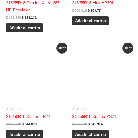
215/55R18 Ovation XL VI-386
215/55R18 Hifly HP801
HP Ecovision
$
305.616
$
259.774
$
368.389
$
313.131
Añadir al carrito
Añadir al carrito
El
El
El
El
¡Oferta!
¡Oferta!
precio
precio
precio
precio
original
actual
original
actual
era:
es:
era:
es:
$ 640.799.
$ 544.679.
$ 637.546.
$ 541.914.
215/55R18
215/55R18
215/55R18 Kumho HP71
215/55R18 Kumho PS71
$
640.799
$
544.679
$
637.546
$
541.914
Añadir al carrito
Añadir al carrito