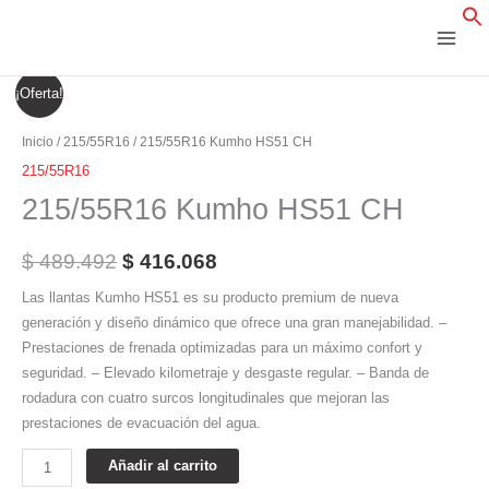
Ir
al
contenido
215/55R16
El
El
¡Oferta!
Kumho
precio
precio
HS51
Inicio
/
215/55R16
/ 215/55R16 Kumho HS51 CH
CH
original
actual
215/55R16
cantidad
215/55R16 Kumho HS51 CH
era:
es:
$ 489.492.
$ 416.068.
$
489.492
$
416.068
Las llantas Kumho HS51 es su producto premium de nueva
generación y diseño dinámico que ofrece una gran manejabilidad. –
Prestaciones de frenada optimizadas para un máximo confort y
seguridad. – Elevado kilometraje y desgaste regular. – Banda de
rodadura con cuatro surcos longitudinales que mejoran las
prestaciones de evacuación del agua.
Añadir al carrito