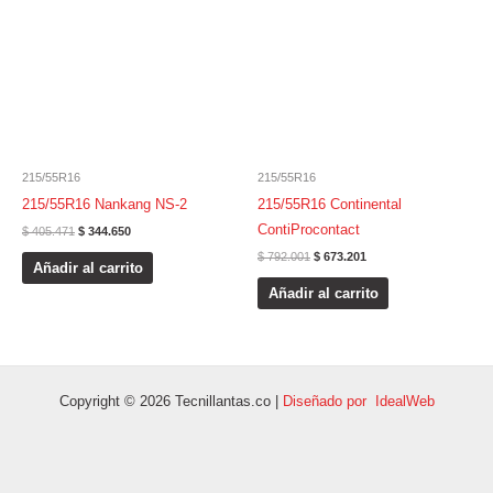
$ 405.471.
$ 344.650.
$ 792.001.
$ 673.201.
215/55R16
215/55R16
215/55R16 Nankang NS-2
215/55R16 Continental
ContiProcontact
$
405.471
$
344.650
$
792.001
$
673.201
Añadir al carrito
Añadir al carrito
Copyright © 2026 Tecnillantas.co |
Diseñado por IdealWeb