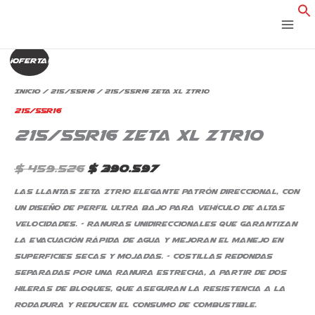
Ir
al
contenido
215/55R16
El
El
¡Oferta!
Zeta
precio
precio
XL
Inicio
/
215/55R16
/ 215/55R16 Zeta XL Ztr10
Ztr10
original
actual
215/55R16
cantidad
215/55R16 Zeta XL Ztr10
era:
es:
$ 459.526.
$ 390.597.
$
459.526
$
390.597
Las llantas Zeta ZTR10 elegante patrón direccional, con
un diseño de perfil ultra bajo para vehículo de altas
velocidades. – Ranuras unidireccionales que garantizan
la evacuación rápida de agua y mejoran el manejo en
superficies secas y mojadas. – Costillas redondas
separadas por una ranura estrecha, a partir de dos
hileras de bloques, que aseguran la resistencia a la
rodadura y reducen el consumo de combustible.