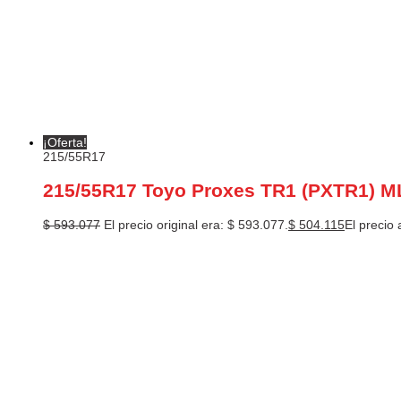
¡Oferta!
215/55R17
215/55R17 Toyo Proxes TR1 (PXTR1) M
$
593.077
El precio original era: $ 593.077.
$
504.115
El precio 