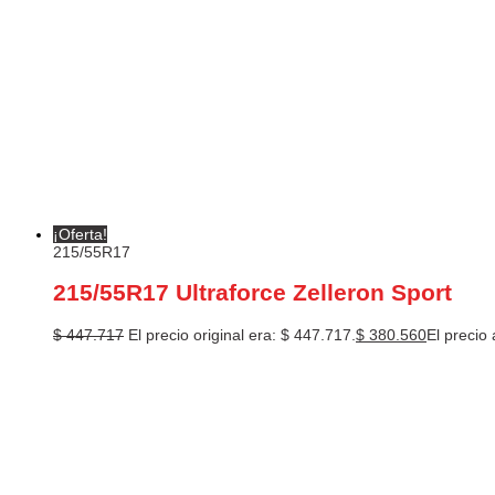
¡Oferta!
215/55R17
215/55R17 Ultraforce Zelleron Sport
$
447.717
El precio original era: $ 447.717.
$
380.560
El precio 