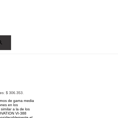
 es: $ 306.353.
rismos de gama media
ones en los
similar a la de los
 OVATION VI-388
considerablemente el