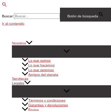
Buscar:
Botón de búsqueda
Ir al contenido
Nosotros
Lo que somos
Lo que hacemos
Lo que seremos
Amigos del planeta
Servitecas
Legales
Términos y condiciones
Garantias y devoluciones
Envios