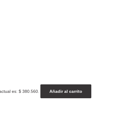
actual es: $ 380.560.
Añadir al carrito