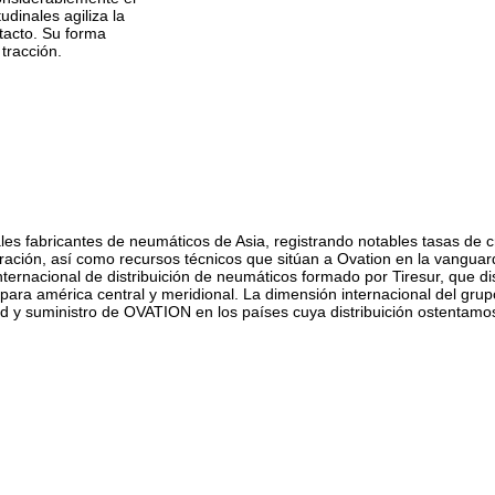
udinales agiliza la
tacto. Su forma
 tracción.
es fabricantes de neumáticos de Asia, registrando notables tasas de cr
ración, así como recursos técnicos que sitúan a Ovation en la vanguar
internacional de distribuición de neumáticos formado por Tiresur, que di
a américa central y meridional. La dimensión internacional del grupo d
ad y suministro de OVATION en los países cuya distribuición ostentamos