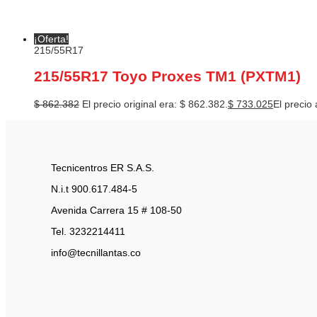
¡Oferta!
215/55R17
215/55R17 Toyo Proxes TM1 (PXTM1)
$
862.382
El precio original era: $ 862.382.
$
733.025
El precio 
Tecnicentros ER S.A.S.
N.i.t 900.617.484-5
Avenida Carrera 15 # 108-50
Tel. 3232214411
info@tecnillantas.co