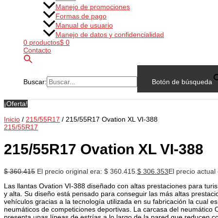
Manejo de promociones
Formas de pago
Manual de usuario
Manejo de datos y confidencialidad
0 productos
$ 0
Contacto
Buscar:
Botón de búsqueda
¡Oferta!
Inicio
/
215/55R17
/ 215/55R17 Ovation XL VI-388
215/55R17
215/55R17 Ovation XL VI-388
$
360.415
El precio original era: $ 360.415.
$
306.353
El precio actual
Las llantas Ovation VI-388 diseñado con altas prestaciones para tu
y alta. Su diseño está pensado para conseguir las más altas prestaci
vehículos gracias a la tecnología utilizada en su fabricación la cual es 
neumáticos de competiciones deportivas. La carcasa del neumático
presenta unas líneas de estrías a lo largo de la pared que reducen 