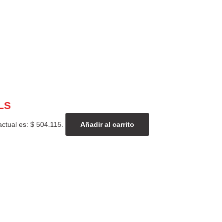
LS
actual es: $ 504.115.
Añadir al carrito